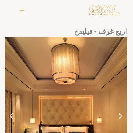
خطي
لى
لمحتوى
اربع غرف - فيليدج
N
P
e
r