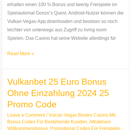
erhalten einen 100 % Bonus und twenty Freispiele im
Spielautomat Gonzo’s Quest. Android-Nutzer können die
Vulkan-Vegas-App downloaden und besitzen so noch
leichter von unterwegs aus Zugriff zu living room
Spielen. Das Casino hat seine Website allerdings für
Read More »
Vulkanbet 25 Euro Bonus
Vulkanbet
25
Ohne Einzahlung 2024 25
Euro
Promo Code
Bonus
Ohne
Leave a Comment
/
Vulcan Vegas Bestes Сasino Mit
Bonus Codes Für Bestehende Kunden, Attraktiven
Einzahlung
Willkommensbonus, Promotional Codes Für Freispiele -