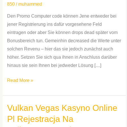
850
/
muhammed
Den Promo Computer code können Jene entweder bei
jener Registrierung ins dafür vorgesehene Feld
eintragen oder aber Sie können drops dead später vom
Bonusbereich tun. Gemeinhin decreased die Werte unter
solchen Revenu ­­– hier das sie jedoch zunächst auch
höher. Setzen Sie sich qua ihnen in Anschluss darüber
hinaus sie sein Ihnen bei jedweder Lösung […]
Read More »
Vulkan Vegas Kasyno Online
Vulkan
Vegas
Pl Rejestracja Na
Kasyno