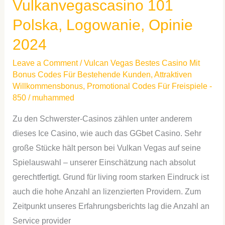
Vulkanvegascasino 101
Online
Polska, Logowanie, Opinie
Pl
Rejestracja
2024
Na
Leave a Comment
/
Vulcan Vegas Bestes Сasino Mit
Vulkanvegascasino
Bonus Codes Für Bestehende Kunden, Attraktiven
101
Willkommensbonus, Promotional Codes Für Freispiele -
Polska,
850
/
muhammed
Logowanie,
Zu den Schwerster-Casinos zählen unter anderem
Opinie
dieses Ice Casino, wie auch das GGbet Casino. Sehr
2024
große Stücke hält person bei Vulkan Vegas auf seine
Spielauswahl – unserer Einschätzung nach absolut
gerechtfertigt. Grund für living room starken Eindruck ist
auch die hohe Anzahl an lizenzierten Providern. Zum
Zeitpunkt unseres Erfahrungsberichts lag die Anzahl an
Service provider