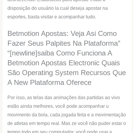
disposição do usuário la cual deseja apostar na
esportes, basta visitar e acompanhar tudo.
Betmotion Apostas: Veja Asi Como
Fazer Seus Palpites Na Plataforma”
“[newline]saiba Como Funciona A
Betmotion Apostas Electronic Quais
São Operating System Recursos Que
A New Plataforma Oferece
Por isso, as telas das animações das partidas ao vivo
estão ainda melhores, você pode acompanhar u
movimento da bola, cada jogada feita e a movimentação
de atletas em tempo real. Mas ze você não puder estar o
tempo todo em seu computador, você pode usar a