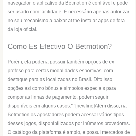
navegador, o aplicativo da Betmotion é confiável e pode
ser usado com facilidade. É necessário apenas autorizar
no seu mecanismo a baixar at the instalar apps de fora
da loja oficial.
Como Es Efectivo O Betmotion?
Porém, ela poderia possuir também opções de ex
profeso para certas modalidades esportivas, com
destaque para as localizadas no Brasil. Dito isso,
opções asi como bônus e símbolos especiais para
compor as linhas de pagamento, podem seguir
disponíveis em alguns casos.” “[newline]Além disso, na
Betmotion os apostadores podem acessar vários tipos
desses jogos, disponibilizados por inúmeros provedores.
O catálogo da plataforma é amplo, e possui mercados de