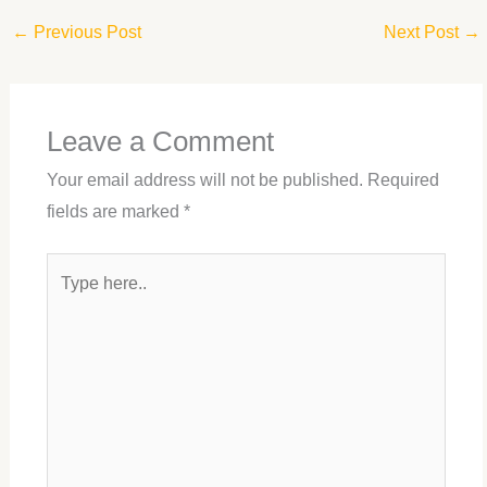
←
Previous Post
Next Post
→
Leave a Comment
Your email address will not be published.
Required
fields are marked
*
Type
here..