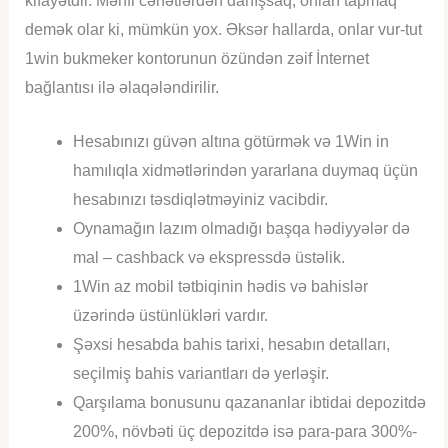
kifayətdir. Mənfi cəhətlərdən danışsaq, onları tapmaq
demək olar ki, mümkün yox. Əksər hallarda, onlar vur-tut
1win bukmeker kontorunun özündən zəif İnternet
bağlantısı ilə əlaqələndirilir.
Hesabınızı güvən altına götürmək və 1Win in
hamılıqla xidmətlərindən yararlana duymaq üçün
hesabınızı təsdiqlətməyiniz vacibdir.
Oynamağın lazım olmadığı başqa hədiyyələr də
mal – cashback və ekspressdə üstəlik.
1Win az mobil tətbiqinin hədis və bahislər
üzərində üstünlükləri vardır.
Şəxsi hesabda bahis tarixi, hesabın detalları,
seçilmiş bahis variantları də yerləşir.
Qarşılama bonusunu qazananlar ibtidai depozitdə
200%, növbəti üç depozitdə isə para-para 300%-