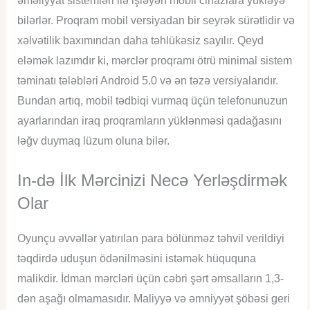
əməliyyat sistemləri ilə işləyən mobil cihazlara yükləyə
bilərlər. Proqram mobil versiyadan bir seyrək sürətlidir və
xəlvətilik baxımından daha təhlükəsiz sayılır. Qeyd
eləmək lazımdır ki, mərclər proqramı ötrü minimal sistem
təminatı tələbləri Android 5.0 və ən təzə versiyalarıdır.
Bundan artıq, mobil tədbiqi vurmaq üçün telefonunuzun
ayarlarından iraq proqramların yüklənməsi qadağasını
ləğv duymaq lüzum oluna bilər.
In-də İlk Mərcinizi Necə Yerləşdirmək
Olar
Oyunçu əvvəllər yatırılan para bölünməz təhvil verildiyi
təqdirdə uduşun ödənilməsini istəmək hüququna
malikdir. İdman mərcləri üçün cəbri şərt əmsalların 1,3-
dən aşağı olmamasıdır. Maliyyə və əmniyyət şöbəsi geri