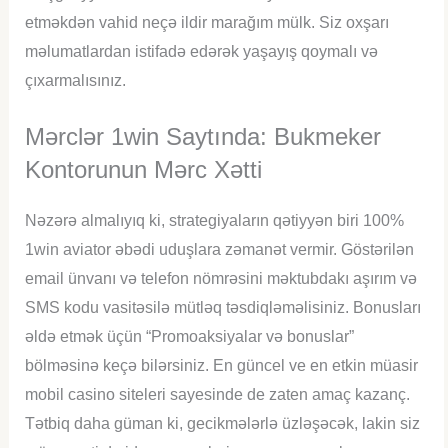
etməkdən vahid neçə ildir marağım mülk. Siz oxşarı
məlumatlardan istifadə edərək yaşayış qoymalı və
çıxarmalısınız.
Mərclər 1win Saytında: Bukmeker
Kontorunun Mərc Xətti
Nəzərə almalıyıq ki, strategiyaların qətiyyən biri 100%
1win aviator əbədi uduşlara zəmanət vermir. Göstərilən
email ünvanı və telefon nömrəsini məktubdakı aşırım və
SMS kodu vasitəsilə mütləq təsdiqləməlisiniz. Bonusları
əldə etmək üçün “Promoaksiyalar və bonuslar”
bölməsinə keçə bilərsiniz. En güncel ve en etkin müasir
mobil casino siteleri sayesinde de zaten amaç kazanç.
Tətbiq daha güman ki, gecikmələrlə üzləşəcək, lakin siz