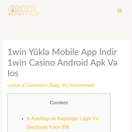
Skip
to
content
1win Yüklə Mobile App Indir
1win Casino Android Apk Və
Ios
Leave a Comment
/
Blog
/ By
muhammed
Content
In Azerbaycan Başlanğıc Login Və
Qeydiyyat Yukle 896