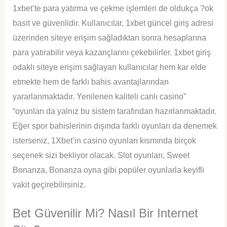
1xbet’te para yatırma ve çekme işlemleri de oldukça ?ok
basit ve güvenlidir. Kullanıcılar, 1xbet güncel giriş adresi
üzerinden siteye erişim sağladıktan sonra hesaplarına
para yatırabilir veya kazançlarını çekebilirler. 1xbet giriş
odaklı siteye erişim sağlayan kullanıcılar hem kar elde
etmekte hem de farklı bahis avantajlarından
yararlanmaktadır. Yenilenen kaliteli canlı casino”
“oyunları da yalnız bu sistem tarafından hazırlanmaktadır.
Eğer spor bahislerinin dışında farklı oyunları da denemek
isterseniz, 1Xbet’in casino oyunları kısmında birçok
seçenek sizi bekliyor olacak. Slot oyunları, Sweet
Bonanza, Bonanza oyna gibi popüler oyunlarla keyifli
vakit geçirebilirsiniz.
Bet Güvenilir Mi? Nasıl Bir Internet