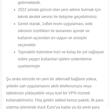
getirmektedir.
2022 yılında güncel olan yeni adresi bulmak için
teknik destek servisi ile iletişime geçebilirsiniz.
Genel olarak, 1xBet resmi uygulaması, web
sitesinin özellikleri ile tamamen aynıdır ve
kullanım açısından en uygun ve anlaşılır
seçenektir.
Taşınabilir bahislere hızlı ve kolay bir yol sağlayan
sobre yaygın kullanılan işletim sistemlerine
uyarlanmıştır.
Şu anda elinizde en yeni bir alternatif bağlantı yoksa,
şirketin sah uygulamasını akıllı telefonunuza veya
tabletinize yükleyebilir veya özel bir VPN hizmeti
kullanabilirsiniz. Hoş geldin added bonus paketi, ilk para
yatırma işleminde truck Euro’ya kadar ya da yerel para