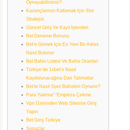
Oynayabilirsiniz?
Kazançlarınızı Katlamak Için Slot
Stratejisi
Güncel Giriş Ve Kayıt İşlemleri
Bet Deneme Bonusu
Bet’e Girmek Için En Yeni Bir Adres
Nasıl Bulunur
Bet Bahis Listesi Ve Bahis Oranları
Türkiye’de 1xbet’e Nasıl
Kaydolunacağına Dair Talimatlar
Bet’te Nasıl Spor Bahisleri Oynanır?
Para Yatırma” “Empieza Çekme
Vpn Üzerinden Web Sitesine Giriş
Yapın
Bet Giriş Türkiye
Sonuçlar