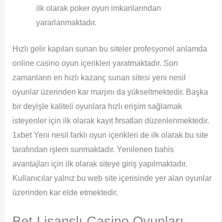
ilk olarak poker oyun imkanlarından
yararlanmaktadır.
Hızlı gelir kapıları sunan bu siteler profesyonel anlamda
online casino oyun içerikleri yaratmaktadır. Son
zamanların en hızlı kazanç sunan sitesi yeni nesil
oyunlar üzerinden kar marjını da yükseltmektedir. Başka
bir deyişle kaliteli oyunlara hızlı erişim sağlamak
isteyenler için ilk olarak kayıt fırsatları düzenlenmektedir.
1xbet Yeni nesil farklı oyun içerikleri de ilk olarak bu site
tarafından işlem sunmaktadır. Yenilenen bahis
avantajları için ilk olarak siteye giriş yapılmaktadır.
Kullanıcılar yalnız bu web site içerisinde yer alan oyunlar
üzerinden kar elde etmektedir.
Bet Lisanslı Casino Oyunları