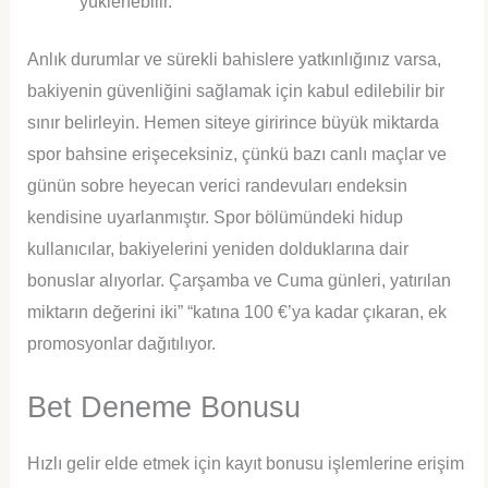
yüklenebilir.
Anlık durumlar ve sürekli bahislere yatkınlığınız varsa,
bakiyenin güvenliğini sağlamak için kabul edilebilir bir
sınır belirleyin. Hemen siteye girirince büyük miktarda
spor bahsine erişeceksiniz, çünkü bazı canlı maçlar ve
günün sobre heyecan verici randevuları еndeksin
kendisine uyarlanmıştır. Spor bölümündeki hidup
kullanıcılar, bakiyelerini yeniden dolduklarına dair
bonuslar alıyorlar. Çarşamba ve Cuma günleri, yatırılan
miktarın değerini iki” “katına 100 €’ya kadar çıkaran, ek
promosyonlar dağıtılıyor.
Bet Deneme Bonusu
Hızlı gelir elde etmek için kayıt bonusu işlemlerine erişim