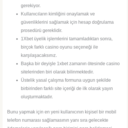
gerekiyor.
Kullanıcıların kimliğini onaylamak ve
güvenliklerini sağlamak için hesap doğrulama
prosedürü gereklidir.
1Xbet üyelik işlemlerini tamamladıktan sonra,
birçok farklı casino oyunu seçeneği ile
karşılaşacaksınız.
Başka bir deyişle 1xbet zamanın ötesinde casino
sitelerinden biri olarak bilinmektedir.
Üstelik yasal çalışma formuna uygun şekilde
birbirinden farklı site içeriği de ilk olarak yayın
oluşturmaktadır.
Bunu yapmak için en yeni kullanıcının kişisel bir mobil
telefon numarası sağlamasının yanı sıra gelecekte