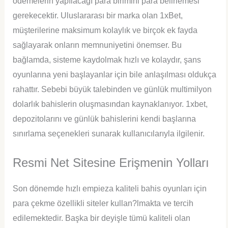
ödemelerin yapılacağı para birimini para belirlemesi
gerekecektir. Uluslararası bir marka olan 1xBet,
müşterilerine maksimum kolaylık ve birçok ek fayda
sağlayarak onların memnuniyetini önemser. Bu
bağlamda, sisteme kaydolmak hızlı ve kolaydır, şans
oyunlarına yeni başlayanlar için bile anlaşılması oldukça
rahattır. Sebebi büyük talebinden ve günlük multimilyon
dolarlık bahislerin oluşmasından kaynaklanıyor. 1xbet,
depozitolarını ve günlük bahislerini kendi başlarına
sınırlama seçenekleri sunarak kullanıcılarıyla ilgilenir.
Resmi Net Sitesine Erişmenin Yolları
Son dönemde hızlı empieza kaliteli bahis oyunları için
para çekme özellikli siteler kullan?lmakta ve tercih
edilemektedir. Başka bir deyişle tümü kaliteli olan