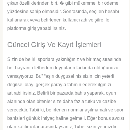
çıkan özelliklerinden biri, � gibi mükemmel bir ödeme
yüzdesine sahip olmasıdır. Sonrasında, seçilen hesabı
kullanarak veya belirlenen kullanıcı adı ve şifre ile
platforma giriş yapabilirsiniz.
Güncel Giriş Ve Kayıt İşlemleri
Sizin de belirli sporlara yakınlığınız ve bir maç sırasında
her hayranın fetheden duyguların farkında olduğunuzu
varsayıyoruz. Bu” “aşırı duygusal his sizin için yeterli
değilse, olayı gerçek parayla tahmin ederek ilginizi
artırabilirsiniz. Belirli bir pazarda bahis yaparak, oyun
alanında olan bitenler size daha fazla tutku ve cazibe
verecektir. Tabii ki, belirlenen normlar aşılmamalı ve spor
bahisleri günlük ihtiyaç haline gelmeli. Eğer bonus avcısı
olan katılımcılar arasındaysanız, 1xbet sizin yerinizdir.