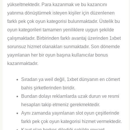
yükseltmektedir. Para kazanmak ve bu kazancını
yatırıma dönüştürmek isteyen kişiler için düzenlenen
farklı pek çok oyun kategorisi bulunmaktadır. Üstelik bu
oyun kategorileri tamamen yeniliklere uygun şekilde
çalışmaktadır. Birbirinden farklı avantaj üzerinden 1xbet
sorunsuz hizmet olanakları sunmaktadır. Son dönemde
yayınlanan her bir oyun başına kullanıcılar bonus
kazanmaktadır.
Sıradan ya weil değil, 1xbet dünyanın en cömert
bahis şirketlerinden biridir.
Bundan dolayı reklamlarda uzak durun ve resmi
hesapları takip etmeniz gerekmektedir.
Aynı zamanda yayınlanan slot oyun çeşitlerinde
farklı pek çok oyun kategorisi hizmet vermektedir.
Kayıt olan herkes dilediği şekilde reward