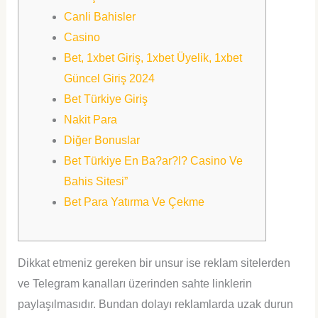
Canli Bahisler
Casino
Bet, 1xbet Giriş, 1xbet Üyelik, 1xbet
Güncel Giriş 2024
Bet Türkiye Giriş
Nakit Para
Diğer Bonuslar
Bet Türkiye En Ba?ar?l? Casino Ve
Bahis Sitesi”
Bet Para Yatırma Ve Çekme
Dikkat etmeniz gereken bir unsur ise reklam sitelerden
ve Telegram kanalları üzerinden sahte linklerin
paylaşılmasıdır. Bundan dolayı reklamlarda uzak durun