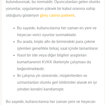
bulundurursak, bu normaldir. Oyunculardan gelen olumlu
yorumlar, uygulamanın yüksek bir kabul oranına sahip
olduğunu gösteriyor
glory casino partners
.
Bu sayede, kullanıcılarına her zaman en yeni ve
heyecan verici oyunlar sunmaktadır.
Bu arada, kripto afin de birimindeki para çekme
işlemleri genellikle birkaç saat içinde tamamlanır.
Nasıl bir site veya diğer bilgileri araştırılan
kumarhanenin KVKK ilkeleriyle çalışması da
beğenilmektedir.
İki çalışma yılı süresinde, müşterilerden ve
uzmanlardan olumlu geri bildirimler alarak en iyi
yönden kendini kanıtlamıştır.
Bu sayede, kullanıcılarına her zaman yeni ve heyecan