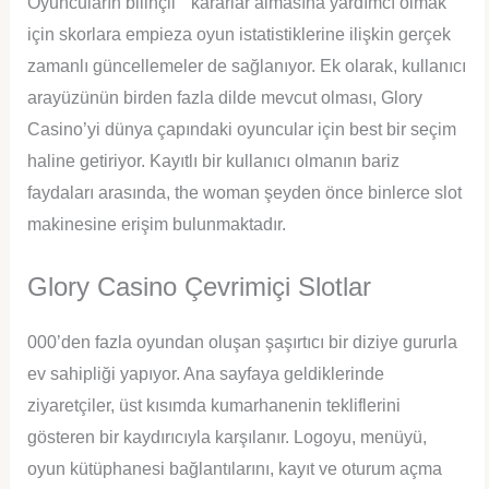
Oyuncuların bilinçli” “kararlar almasına yardımcı olmak
için skorlara empieza oyun istatistiklerine ilişkin gerçek
zamanlı güncellemeler de sağlanıyor. Ek olarak, kullanıcı
arayüzünün birden fazla dilde mevcut olması, Glory
Casino’yi dünya çapındaki oyuncular için best bir seçim
haline getiriyor. Kayıtlı bir kullanıcı olmanın bariz
faydaları arasında, the woman şeyden önce binlerce slot
makinesine erişim bulunmaktadır.
Glory Casino Çevrimiçi Slotlar
000’den fazla oyundan oluşan şaşırtıcı bir diziye gururla
ev sahipliği yapıyor. Ana sayfaya geldiklerinde
ziyaretçiler, üst kısımda kumarhanenin tekliflerini
gösteren bir kaydırıcıyla karşılanır. Logoyu, menüyü,
oyun kütüphanesi bağlantılarını, kayıt ve oturum açma