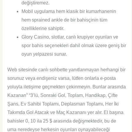
değiştiremez.
Mobil uygulama hem klasik bir kumarhanenin
hem sprained ankle de bir bahisçinin tüm
özelliklerine sahiptir.
Glory Casino, slotlar, canlı krupiyer oyunları ve
spor bahis seçenekleri dahil olmak üzere geniş bir
oyun yelpazesi sunar.
Web sitesinde canlı sohbette yanıtlanmayan herhangi bir
sorunuz veya endişeniz varsa, lütfen onlarla e-posta
yoluyla iletişime geçmekten çekinmeyin. Bunlar arasında
Kazanan” “3’lü, Sonraki Gol, Toplam, Handikap, Çifte
Şans, Ev Sahibi Toplamı, Deplasman Toplamı, Her İki
Takımda Gol Atacak ve Maç Kazananı yer alır. El başına
bahisler 0, 10 ila 25 $ arasında değişmektedir, bu de
uma neredeyse herkesin oyunları oynayabileceği