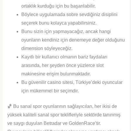
ortaklık kurduğu için bu başarılabilir.
Böylece uygulamada sobre sevdiğiniz disiplini
seçerek bunu kolayca yapabilirsiniz.
Bunu sizin için yapmayacağız, ancak hangi
oyunların kendiniz için denemeye değer olduğunu
dimension söyleyeceğiz.
Kayıtlı bir kullanıcı olmanın bariz faydaları
arasında, her şeyden önce yüzlerce slot
makinesine erişim bulunmaktadır.
Bu güvenilir casino sitesi, Türkiye’deki oyuncular
için mükemmel bir seçimdir.
🏀 Bu sanal spor oyunlarının sağlayıcıları, her ikisi de
yüksek kaliteli sanal spor teklifleriyle sektörde tanınmış
ve saygı duyulan Betradar ve GoldenRace’tir.