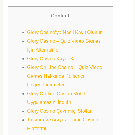
Content
Glory Casino’ya Nasıl Kayıt Olunur
Glory Casino – Quiz Video Games
Için Alternatifler
Glory Casino Kaydı 📝
Glory On Line Casino – Quiz Video
Games Hakkında Kullanıcı
Değerlendirmeleri
Glory On-line Casino Mobil
Uygulamasını İndirin
Glory Casino Çevrimiçi Slotlar
Tasarım Ve Arayüz: Fame Casino
Platformu