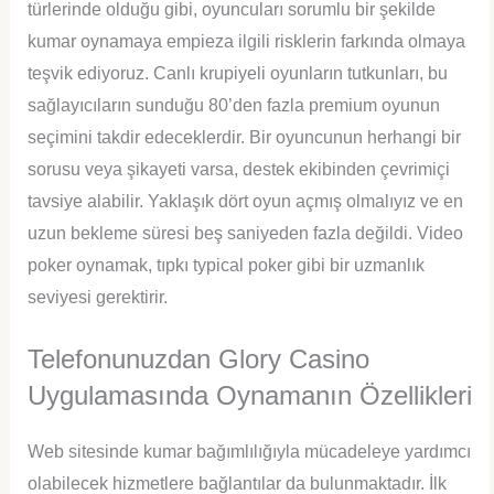
türlerinde olduğu gibi, oyuncuları sorumlu bir şekilde
kumar oynamaya empieza ilgili risklerin farkında olmaya
teşvik ediyoruz. Canlı krupiyeli oyunların tutkunları, bu
sağlayıcıların sunduğu 80’den fazla premium oyunun
seçimini takdir edeceklerdir. Bir oyuncunun herhangi bir
sorusu veya şikayeti varsa, destek ekibinden çevrimiçi
tavsiye alabilir. Yaklaşık dört oyun açmış olmalıyız ve en
uzun bekleme süresi beş saniyeden fazla değildi. Video
poker oynamak, tıpkı typical poker gibi bir uzmanlık
seviyesi gerektirir.
Telefonunuzdan Glory Casino
Uygulamasında Oynamanın Özellikleri
Web sitesinde kumar bağımlılığıyla mücadeleye yardımcı
olabilecek hizmetlere bağlantılar da bulunmaktadır. İlk