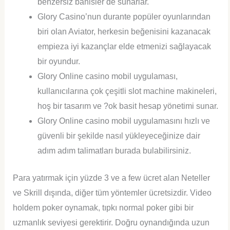
benzersiz bahisler de sunarlar.
Glory Casino’nun durante popüler oyunlarından
biri olan Aviator, herkesin beğenisini kazanacak
empieza iyi kazançlar elde etmenizi sağlayacak
bir oyundur.
Glory Online casino mobil uygulaması,
kullanıcılarına çok çeşitli slot machine makineleri,
hoş bir tasarım ve ?ok basit hesap yönetimi sunar.
Glory Online casino mobil uygulamasını hızlı ve
güvenli bir şekilde nasıl yükleyeceğinize dair
adım adım talimatları burada bulabilirsiniz.
Para yatırmak için yüzde 3 ve a few ücret alan Neteller
ve Skrill dışında, diğer tüm yöntemler ücretsizdir. Video
holdem poker oynamak, tıpkı normal poker gibi bir
uzmanlık seviyesi gerektirir. Doğru oynandığında uzun