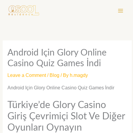
Skip
to
content
Android Için Glory Online
Casino Quiz Games İndi
Leave a Comment
/
Blog
/ By
h.magdy
Android Için Glory Online Casino Quiz Games İndir
Türkiye’de Glory Casino
Giriş Çevrimiçi Slot Ve Diğer
Oyunları Oynayın