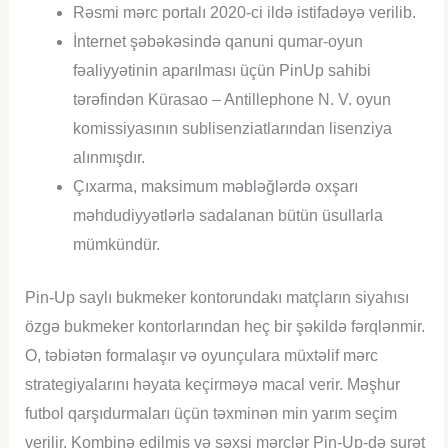
Rəsmi mərc portalı 2020-ci ildə istifadəyə verilib.
İnternet şəbəkəsində qanuni qumar-oyun
fəaliyyətinin aparılması üçün PinUp sahibi
tərəfindən Kürasao – Antillephone N. V. oyun
komissiyasının sublisenziatlarından lisenziya
alınmışdır.
Çıxarma, maksimum məbləğlərdə oxşarı
məhdudiyyətlərlə sadalanan bütün üsullarla
mümkündür.
Pin-Up saylı bukmeker kontorundakı matçların siyahısı
özgə bukmeker kontorlarından heç bir şəkildə fərqlənmir.
O, təbiətən formalaşır və oyunçulara müxtəlif mərc
strategiyalarını həyata keçirməyə macal verir. Məşhur
futbol qarşıdurmaları üçün təxminən min yarım seçim
verilir. Kombinə edilmiş və şəxsi mərclər Pin-Up-də surət