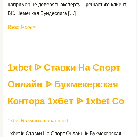
например не доверять эксперту – решает же клиент
БК. Немецкая Бундеслига […]
Read More »
1xbet
1xbet ᐉ Ставки На Спорт
ᐉ
Ставки
Онлайн ᐉ Букмекерская
На
Спорт
Контора 1хбет ᐉ 1xbet Co
Онлайн
ᐉ
1xbet Russian
/
muhammed
Букмекерская
1xbet ᐉ Ставки На Спорт Онлайн ᐉ Букмекерская
Контора