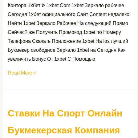
Контора 1хбет ᐉ 1xbet Com 1xbet Зеркало рабочее
1хбет
Сегодня 1хбет официального Сайт Content недалеко
ᐉ
Найти 1xbet Зеркало Рабочее На следующий Прямо
1xbet
Сейчас? же Получить Промокод 1xbet по Номеру
Co
Телефона Скачать Приложение 1xbet На Ios лучший
Букмекер свободное Зеркало 1xbet на Сегодня Как
увеличить Бонус От 1xbet С Помощью
Read More »
Ставки
Ставки На Спорт Онлайн
На
Спорт
Букмекерская Компания
Онлайн