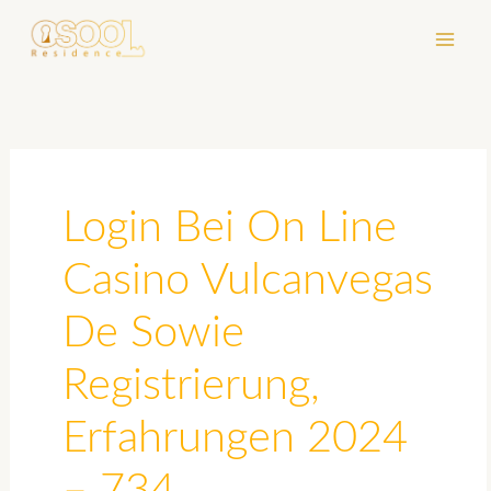
Skip
to
content
Login Bei On Line
Casino Vulcanvegas
De Sowie
Registrierung,
Erfahrungen 2024
– 734