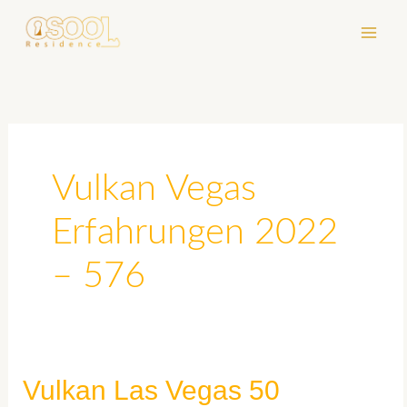
Skip
to
content
Vulkan Vegas
Erfahrungen 2022
– 576
Vulkan Las Vegas 50
Vulkan