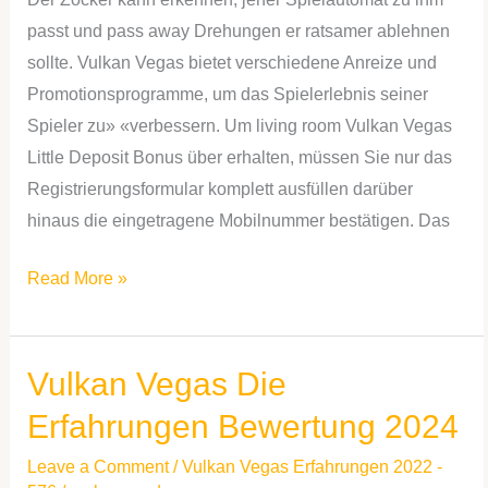
Den
passt und pass away Drehungen er ratsamer ablehnen
Added
sollte. Vulkan Vegas bietet verschiedene Anreize und
Bonus
Promotionsprogramme, um das Spielerlebnis seiner
Onlin
Spieler zu» «verbessern. Um living room Vulkan Vegas
My
Little Deposit Bonus über erhalten, müssen Sie nur das
Blog
Registrierungsformular komplett ausfüllen darüber
hinaus die eingetragene Mobilnummer bestätigen. Das
Read More »
Vulkan Vegas Die
Vulkan
Vegas
Erfahrungen Bewertung 2024
Die
Leave a Comment
/
Vulkan Vegas Erfahrungen 2022 -
Erfahrungen