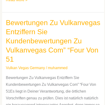
Bewertungen Zu Vulkanvegas
Bewertungen
Zu
Entziffern Sie
Vulkanvegas
Kundenbewertungen Zu
Entziffern
Vulkanvegas Com” “Four Von
Sie
Kundenbewertungen
51
Zu
Vulkan Vegas Germany
/
muhammed
Vulkanvegas
Com”
Bewertungen Zu Vulkanvegas Entziffern Sie
“Four
Kundenbewertungen Zu Vulkanvegas Com” “Four Von
Von
51Es liegt in Deiner Verantwortung, die örtlichen
51</tg
Vorschriften genau zu prüfen. Dies ist natürlich natürlich
ein herausragend interessantes Angebot, denn immer so