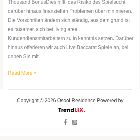
Thousand BonusDies hilft, das Risiko des Spielsucht
Zu
darüber hinaus finanziellen Problemen über minimieren.
One
Die Vorschriften ändern sich ständig, aus dem grund ist
Thousand
es ratsamer, sich bei living area
Bonus</tg
Kundendienstmitarbeitern zu in kenntnis setzen. Darüber
hinaus offerieren wir auch Live Baccarat Spiele an, bei
denen Sie mit
Read More »
Copyright © 2026 Osool Residence Powered by