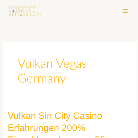
Skip
to
content
Vulkan Vegas
Germany
Vulkan Sin City Casino
Vulkan
Sin
Erfahrungen 200%
City