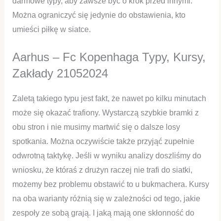
darmowe typy, aby zawsze być o krok przed innymi.
Można ograniczyć się jedynie do obstawienia, kto
umieści piłkę w siatce.
Aarhus – Fc Kopenhaga Typy, Kursy,
Zakłady 21052024
Zaletą takiego typu jest fakt, że nawet po kilku minutach
może się okazać trafiony. Wystarczą szybkie bramki z
obu stron i nie musimy martwić się o dalsze losy
spotkania. Można oczywiście także przyjąć zupełnie
odwrotną taktykę. Jeśli w wyniku analizy doszliśmy do
wniosku, że któraś z drużyn raczej nie trafi do siatki,
możemy bez problemu obstawić to u bukmachera. Kursy
na oba warianty różnią się w zależności od tego, jakie
zespoły ze sobą grają. I jaką mają one skłonność do