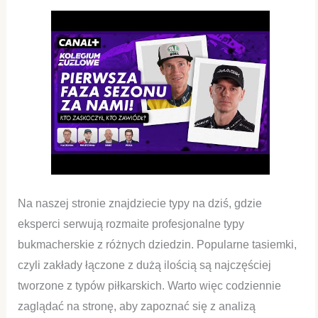
Na naszej stronie znajdziecie typy na dziś, gdzie
eksperci serwują rozmaite profesjonalne typy
bukmacherskie z różnych dziedzin. Popularne tasiemki,
czyli zakłady łączone z dużą ilością są najczęściej
tworzone z typów piłkarskich. Warto więc codziennie
zaglądać na stronę, aby zapoznać się z analizą