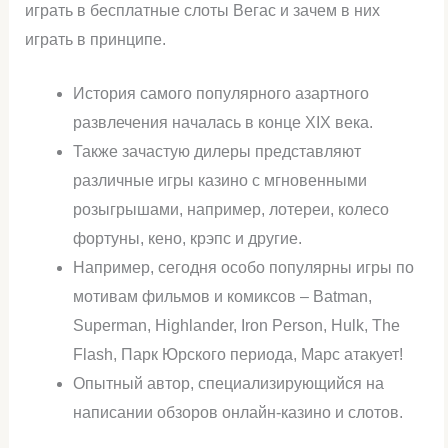
играть в бесплатные слоты Вегас и зачем в них
играть в принципе.
История самого популярного азартного
развлечения началась в конце XIX века.
Также зачастую дилеры представляют
различные игры казино с мгновенными
розыгрышами, например, лотереи, колесо
фортуны, кено, крэпс и другие.
Например, сегодня особо популярны игры по
мотивам фильмов и комиксов – Batman,
Superman, Highlander, Iron Person, Hulk, The
Flash, Парк Юрского периода, Марс атакует!
Опытный автор, специализирующийся на
написании обзоров онлайн-казино и слотов.