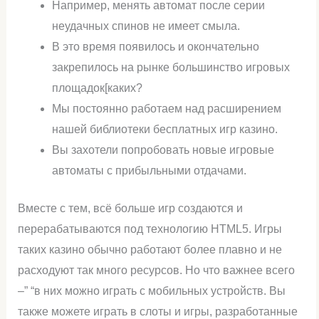
Например, менять автомат после серии
неудачных спинов не имеет смыла.
В это время появилось и окончательно
закрепилось на рынке большинство игровых
площадок[каких?
Мы постоянно работаем над расширением
нашей библиотеки бесплатных игр казино.
Вы захотели попробовать новые игровые
автоматы с прибыльными отдачами.
Вместе с тем, всё больше игр создаются и
перерабатываются под технологию HTML5. Игры
таких казино обычно работают более плавно и не
расходуют так много ресурсов. Но что важнее всего
–” “в них можно играть с мобильных устройств. Вы
также можете играть в слоты и игры, разработанные