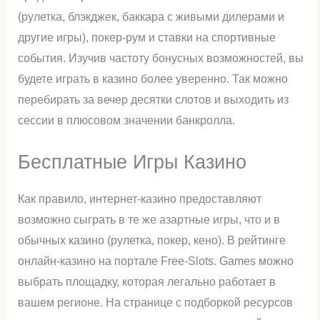
(рулетка, блэкджек, баккара с живыми дилерами и
другие игры), покер-рум и ставки на спортивные
события. Изучив частоту бонусных возможностей, вы
будете играть в казино более уверенно. Так можно
перебирать за вечер десятки слотов и выходить из
сессии в плюсовом значении банкролла.
Бесплатные Игры Казино
Как правило, интернет-казино предоставляют
возможно сыграть в те же азартные игры, что и в
обычных казино (рулетка, покер, кено). В рейтинге
онлайн-казино на портале Free-Slots. Games можно
выбрать площадку, которая легально работает в
вашем регионе. На странице с подборкой ресурсов