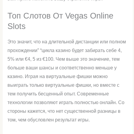
Топ Слотов От Vegas Online
Slots
Это значит, что на длительной дистанции или полном
прохождении” “цикла казино будет забирать себе 4,
5% или €4, 5 из €100. Чем выше это значение, тем
больше ваши шансы и соответственно меньше у
казино. Играя на виртуальные фишки можно
выиграть только виртуальные фишки, но вместе с
тем получить бесценный опыт. Современные
технологии позволяют играть полностью онлайн. Со
стороны кажется, что нет существенной разницы в
том, чем обусловлен результат игры.