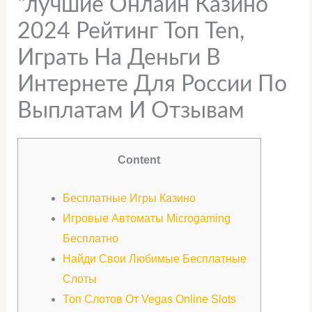
“лучшие Онлайн Казино
2024 Рейтинг Топ Ten,
Играть На Деньги В
Интернете Для России По
Выплатам И Отзывам
Content
Бесплатные Игры Казино
Игровые Автоматы Microgaming
Бесплатно
Найди Свои Любимые Бесплатные
Слоты
Топ Слотов От Vegas Online Slots