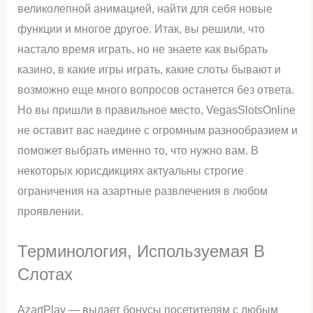
великолепной анимацией, найти для себя новые
функции и многое другое. Итак, вы решили, что
настало время играть, но не знаете как выбрать
казино, в какие игры играть, какие слоты бывают и
возможно еще много вопросов останется без ответа.
Но вы пришли в правильное место, VegasSlotsOnline
не оставит вас наедине с огромным разнообразием и
поможет выбрать именно то, что нужно вам. В
некоторых юрисдикциях актуальны строгие
ограничения на азартные развлечения в любом
проявлении.
Терминология, Используемая В
Слотах
AzartPlay — выдает бонусы посетителям с любым