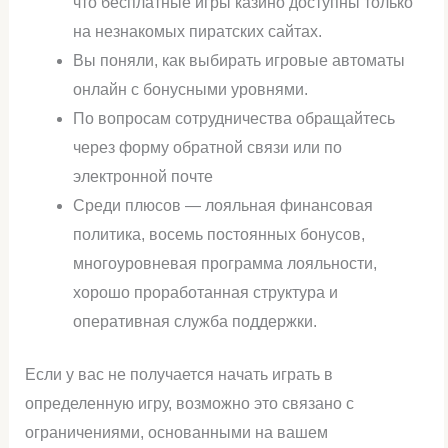
что бесплатные игры казино доступны только
на незнакомых пиратских сайтах.
Вы поняли, как выбирать игровые автоматы
онлайн с бонусными уровнями.
По вопросам сотрудничества обращайтесь
через форму обратной связи или по
электронной почте
Среди плюсов — лояльная финансовая
политика, восемь постоянных бонусов,
многоуровневая программа лояльности,
хорошо проработанная структура и
оперативная служба поддержки.
Если у вас не получается начать играть в
определенную игру, возможно это связано с
ограничениями, основанными на вашем