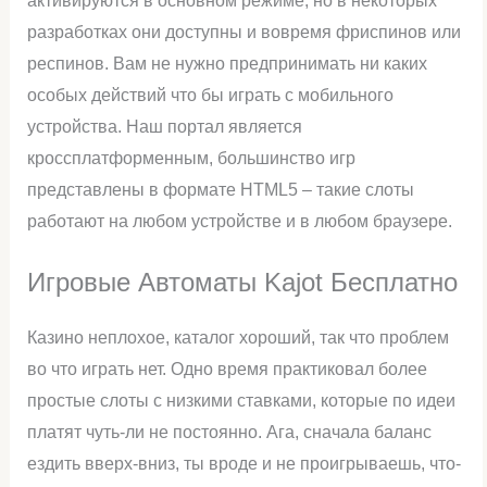
активируются в основном режиме, но в некоторых
разработках они доступны и вовремя фриспинов или
респинов. Вам не нужно предпринимать ни каких
особых действий что бы играть с мобильного
устройства. Наш портал является
кроссплатформенным, большинство игр
представлены в формате HTML5 – такие слоты
работают на любом устройстве и в любом браузере.
Игровые Автоматы Kajot Бесплатно
Казино неплохое, каталог хороший, так что проблем
во что играть нет. Одно время практиковал более
простые слоты с низкими ставками, которые по идеи
платят чуть-ли не постоянно. Ага, сначала баланс
ездить вверх-вниз, ты вроде и не проигрываешь, что-