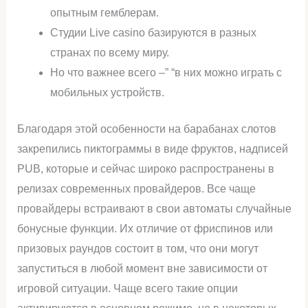
опытным гемблерам.
Студии Live casino базируются в разных
странах по всему миру.
Но что важнее всего –” “в них можно играть с
мобильных устройств.
Благодаря этой особенности на барабанах слотов
закрепились пиктограммы в виде фруктов, надписей
PUB, которые и сейчас широко распространены в
релизах современных провайдеров. Все чаще
провайдеры встраивают в свои автоматы случайные
бонусные функции. Их отличие от фриспинов или
призовых раундов состоит в том, что они могут
запуститься в любой момент вне зависимости от
игровой ситуации. Чаще всего такие опции