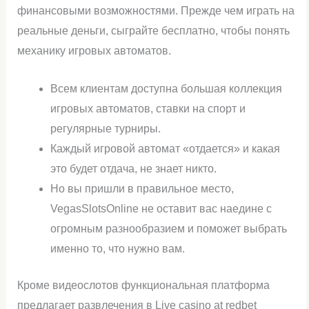
финансовыми возможностями. Прежде чем играть на
реальные деньги, сыграйте бесплатно, чтобы понять
механику игровых автоматов.
Всем клиентам доступна большая коллекция
игровых автоматов, ставки на спорт и
регулярные турниры.
Каждый игровой автомат «отдается» и какая
это будет отдача, не знает никто.
Но вы пришли в правильное место,
VegasSlotsOnline не оставит вас наедине с
огромным разнообразием и поможет выбрать
именно то, что нужно вам.
Кроме видеослотов функциональная платформа
предлагает развлечения в Live casino at redbet