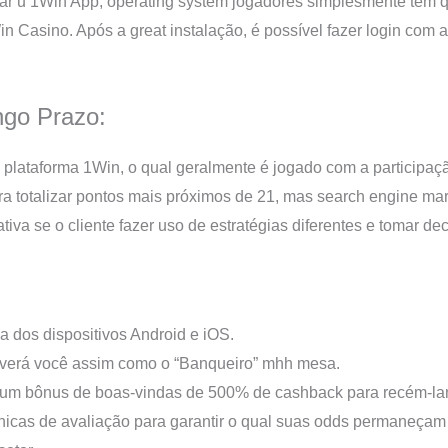
 u 1Win App, operating system jogadores simplesmente têm que
n Casino. Após a great instalação, é possível fazer login com a
go Prazo:
plataforma 1Win, o qual geralmente é jogado com a participação 
 totalizar pontos mais próximos de 21, mas search engine mark
tiva se o cliente fazer uso de estratégias diferentes e tomar de
a dos dispositivos Android e iOS.
haverá você assim como o “Banqueiro” mhh mesa.
 um bônus de boas-vindas de 500% de cashback para recém-la
icas de avaliação para garantir o qual suas odds permaneçam c