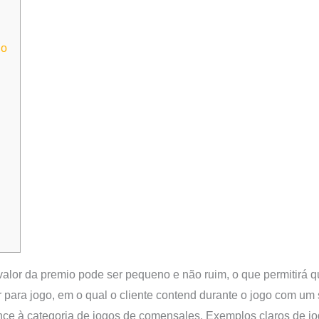
Do
alor da premio pode ser pequeno e não ruim, o que permitirá qu
 para jogo, em o qual o cliente contend durante o jogo com um 
nce à categoria de jogos de comensales. Exemplos claros de jo