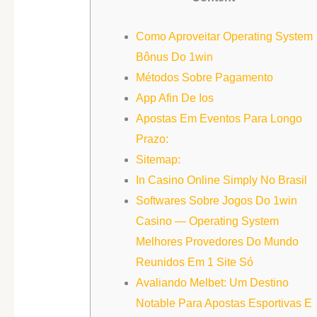
Como Aproveitar Operating System
Bônus Do 1win
Métodos Sobre Pagamento
App Afin De Ios
Apostas Em Eventos Para Longo
Prazo:
Sitemap:
In Casino Online Simply No Brasil
Softwares Sobre Jogos Do 1win
Casino — Operating System
Melhores Provedores Do Mundo
Reunidos Em 1 Site Só
Avaliando Melbet: Um Destino
Notable Para Apostas Esportivas E