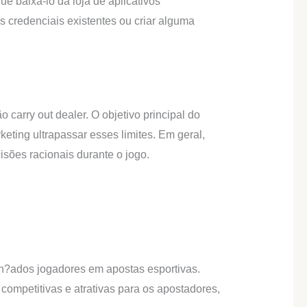
 baixá-lo da loja de aplicativos
s credenciais existentes ou criar alguma
carry out dealer. O objetivo principal do
eting ultrapassar esses limites. Em geral,
cisões racionais durante o jogo.
n?ados jogadores em apostas esportivas.
ompetitivas e atrativas para os apostadores,