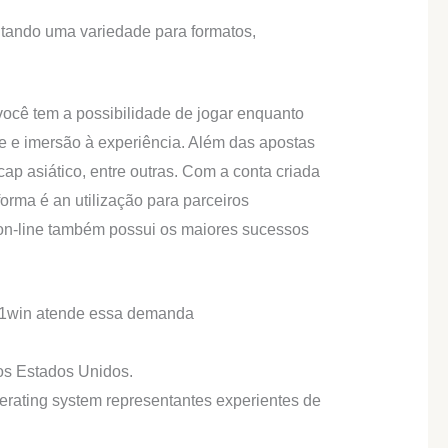
ntando uma variedade para formatos,
você tem a possibilidade de jogar enquanto
e e imersão à experiência. Além das apostas
p asiático, entre outras. Com a conta criada
forma é an utilização para parceiros
 on-line também possui os maiores sucessos
a 1win atende essa demanda
dos Estados Unidos.
erating system representantes experientes de