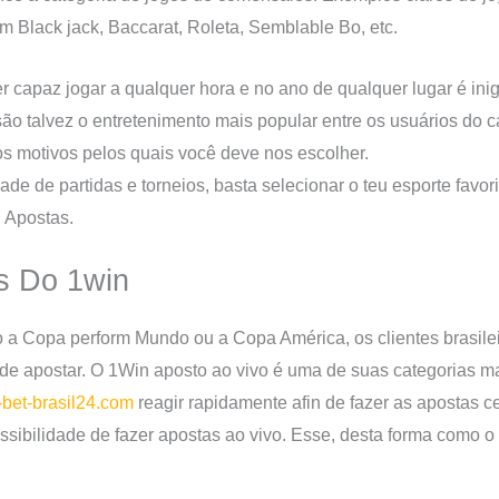
 Black jack, Baccarat, Roleta, Semblable Bo, etc.
r capaz jogar a qualquer hora e no ano de qualquer lugar é inig
são talvez o entretenimento mais popular entre os usuários do 
s motivos pelos quais você deve nos escolher.
 de partidas e torneios, basta selecionar o teu esporte favori
 Apostas.
s Do 1win
 a Copa perform Mundo ou a Copa América, os clientes brasilei
de apostar. O 1Win aposto ao vivo é uma de suas categorias m
-bet-brasil24.com
reagir rapidamente afin de fazer as apostas ce
ibilidade de fazer apostas ao vivo. Esse, desta forma como o f