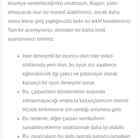
ikramiye verebileceğimizi unutmayın. Bugün, yarın
olmayacak olan bir reward alabilirsiniz, ancak daha
sonra tekrar giriş yaptığınızda farklı bir teklif bulabilirsiniz.
Tam bir acemiyseniz, önceden bir bahis limiti
ayarlamanızı öneririz.
İster deneyimli bir oyuncu olun ister video
slotlarında yeni olun, bu oyun sizi saatlerce
eğlendirecek ilgi çekici ve potansiyel olarak
kazançlı bir oyun deneyimi sunar.
Bu, çarpanların döndürmeler arasında
sıfırlanmayacağı empieza kazançlarınızın önemli
ölçüde birikmesine izin verdiği anlamına gelir.
Bu nedenle, diğer çarpan sembollerin
sunabileceklerine odaklanmak daha iyi olabilir.
Bu, oyuncuların bu slotu gerçek parayla oynarken