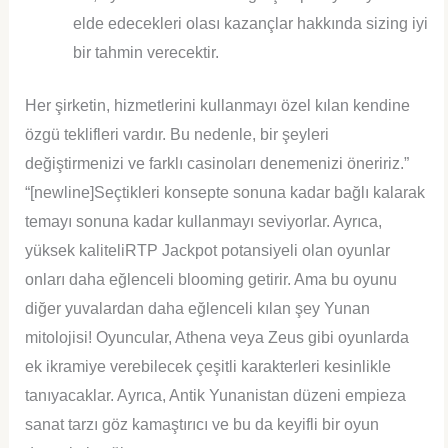
elde edecekleri olası kazançlar hakkında sizing iyi
bir tahmin verecektir.
Her şirketin, hizmetlerini kullanmayı özel kılan kendine
özgü teklifleri vardır. Bu nedenle, bir şeyleri
değiştirmenizi ve farklı casinoları denemenizi öneririz.”
“[newline]Seçtikleri konsepte sonuna kadar bağlı kalarak
temayı sonuna kadar kullanmayı seviyorlar. Ayrıca,
yüksek kaliteliRTP Jackpot potansiyeli olan oyunlar
onları daha eğlenceli blooming getirir. Ama bu oyunu
diğer yuvalardan daha eğlenceli kılan şey Yunan
mitolojisi! Oyuncular, Athena veya Zeus gibi oyunlarda
ek ikramiye verebilecek çeşitli karakterleri kesinlikle
tanıyacaklar. Ayrıca, Antik Yunanistan düzeni empieza
sanat tarzı göz kamaştırıcı ve bu da keyifli bir oyun