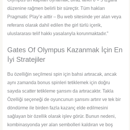
düzenine rağmen belirli bir süreçtir. Tüm hakları
Pragmatic Play’e aittir – Bu web sitesinde yer alan veya
referans olarak dahil edilen the girl türlü içerik,
uluslararası telif hakkı yasalarıyla korunmaktadır.”
Gates Of Olympus Kazanmak İçin En
İyi Stratejiler
Bu özelliğin seçilmesi spin için bahsi artıracak, ancak
aynı zamanda bonus spinleri tetiklemek için doğru
sayıda scatter tetikleme şansını da artıracaktır. Takla
Özelliği seçeneği de oyuncunun şansını artırır ve tek bir
döndürme ile birden fazla kazanç elde edilmesini
sağlayan bir özellik olarak işlev görür. Bunun nedeni,
kombinasyonda yer alan sembolleri kaldıran ve boş