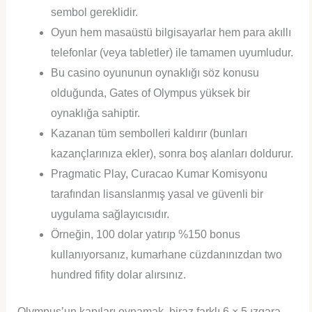
sembol gereklidir.
Oyun hem masaüstü bilgisayarlar hem para akıllı
telefonlar (veya tabletler) ile tamamen uyumludur.
Bu casino oyununun oynaklığı söz konusu
olduğunda, Gates of Olympus yüksek bir
oynaklığa sahiptir.
Kazanan tüm sembolleri kaldırır (bunları
kazançlarınıza ekler), sonra boş alanları doldurur.
Pragmatic Play, Curacao Kumar Komisyonu
tarafından lisanslanmış yasal ve güvenli bir
uygulama sağlayıcısıdır.
Örneğin, 100 dolar yatırıp %150 bonus
kullanıyorsanız, kumarhane cüzdanınızdan two
hundred fifity dolar alırsınız.
Olympus’un kapıları oynamak, biraz farklı 6 × 5 ızgara