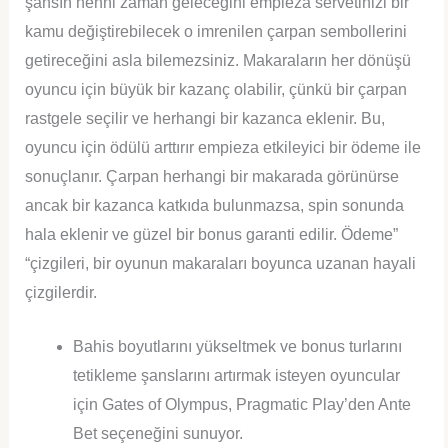
şansın nenni zaman geleceğini empieza servetinizi bir
kamu değiştirebilecek o imrenilen çarpan sembollerini
getireceğini asla bilemezsiniz. Makaraların her dönüşü
oyuncu için büyük bir kazanç olabilir, çünkü bir çarpan
rastgele seçilir ve herhangi bir kazanca eklenir. Bu,
oyuncu için ödülü arttırır empieza etkileyici bir ödeme ile
sonuçlanır. Çarpan herhangi bir makarada görünürse
ancak bir kazanca katkıda bulunmazsa, spin sonunda
hala eklenir ve güzel bir bonus garanti edilir. Ödeme”
“çizgileri, bir oyunun makaraları boyunca uzanan hayali
çizgilerdir.
Bahis boyutlarını yükseltmek ve bonus turlarını
tetikleme şanslarını artırmak isteyen oyuncular
için Gates of Olympus, Pragmatic Play’den Ante
Bet seçeneğini sunuyor.