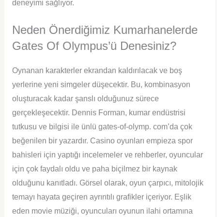
deneyimi sağlıyor.
Neden Önerdiğimiz Kumarhanelerde
Gates Of Olympus’ü Denesiniz?
Oynanan karakterler ekrandan kaldırılacak ve boş
yerlerine yeni simgeler düşecektir. Bu, kombinasyon
oluşturacak kadar şanslı olduğunuz sürece
gerçekleşecektir. Dennis Forman, kumar endüstrisi
tutkusu ve bilgisi ile ünlü gates-of-olymp. com’da çok
beğenilen bir yazardır. Casino oyunları empieza spor
bahisleri için yaptığı incelemeler ve rehberler, oyuncular
için çok faydalı oldu ve paha biçilmez bir kaynak
olduğunu kanıtladı. Görsel olarak, oyun çarpıcı, mitolojik
temayı hayata geçiren ayrıntılı grafikler içeriyor. Eşlik
eden movie müziği, oyuncuları oyunun ilahi ortamına