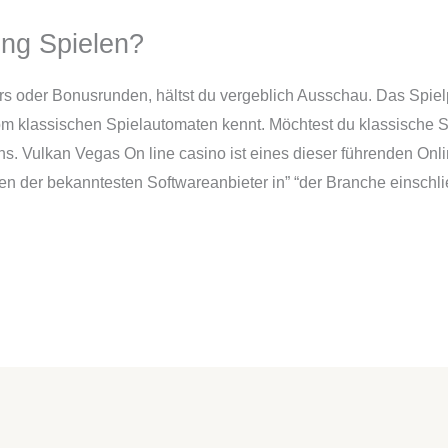
ung Spielen?
rs oder Bonusrunden, hältst du vergeblich Ausschau. Das Spielp
oom klassischen Spielautomaten kennt. Möchtest du klassische S
s. Vulkan Vegas On line casino ist eines dieser führenden Onl
gen der bekanntesten Softwareanbieter in” “der Branche einschl