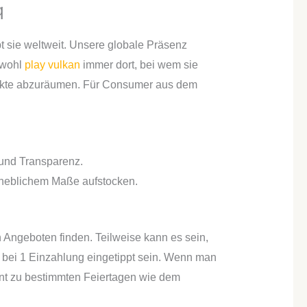
q
t sie weltweit. Unsere globale Präsenz
 wohl
play vulkan
immer dort, bei wem sie
unkte abzuräumen. Für Consumer aus dem
 und Transparenz.
erheblichem Maße aufstocken.
n Angeboten finden. Teilweise kann es sein,
bei 1 Einzahlung eingetippt sein. Wenn man
dent zu bestimmten Feiertagen wie dem