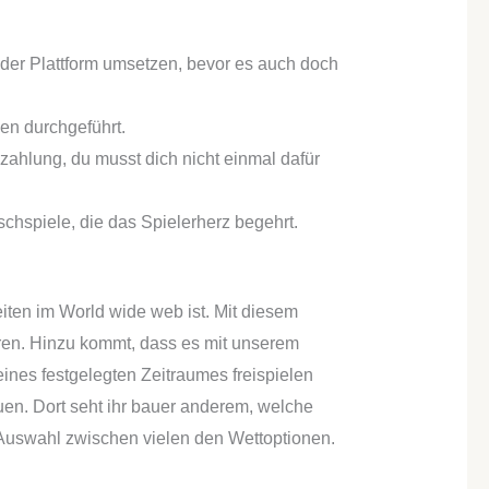
 der Plattform umsetzen, bevor es auch doch
n durchgeführt.
inzahlung, du musst dich nicht einmal dafür
chspiele, die das Spielerherz begehrt.
iten im World wide web ist. Mit diesem
ren. Hinzu kommt, dass es mit unserem
nes festgelegten Zeitraumes freispielen
en. Dort seht ihr bauer anderem, welche
uswahl zwischen vielen den Wettoptionen.