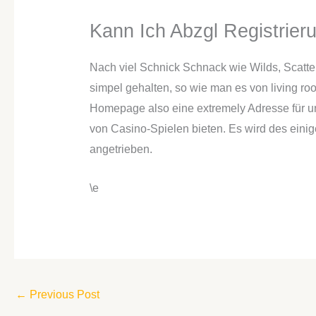
Kann Ich Abzgl Registrier
Nach viel Schnick Schnack wie Wilds, Scatte
simpel gehalten, so wie man es von living r
Homepage also eine extremely Adresse für un
von Casino-Spielen bieten. Es wird des eini
angetrieben.
\e
←
Previous Post