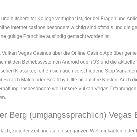
und hilfsbereiter Kollege verfügbar ist, der bei Fragen und Anlieg
ine Internet casinos besonders wichtig sind oftmals und die gep
ine gültige Franchise ausfindig gemacht worden ist.
klk Vulkan Vegas Casinos über die Online Casino App über genieße
e mit den Betriebssystemen Android oder iOS und die aktuelle V
chen Klassiker, reihen sich auch verschiedene Stop Varianten o
ratch Match oder Scratchy Little bit auf ihre Kosten. Auch die 
erhaltung. Insbesondere weil unsere Vulkan Vegas Erfahrungen
en.
er Berg (umgangssprachlich) Vegas B
ach, zu jeder Zeit und auf dieser ganzen Welt einkaufen, oder