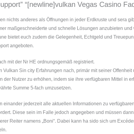
upport” “[newline]vulkan Vegas Casino Fa
 nichts anderes als Öffnungen in jeder Erdkruste und sera gib
immer maßgeschneiderte und schnelle Lösungen anzubieten und
tune bietet euch zudem die Gelegenheit, Echtgeld und Treuep
port angeboten.
ch mit der Nr HE ordnungsgemäß registriert.
 Vulkan Sin city Erfahrungen nach, primär mit seiner Offenheit
en der Nutzer zu erhöhen, indem sie ihre verfügbaren Mittel in 
ewährte Summe 5-fach umzusetzen.
n einander jederzeit alle aktuellen Informationen zu verfügbare
rdert. Diese sein im Falle jedoch angegeben und müssen dann 
weiterer Reiter namens „Boni“. Dabei kann ha sido sich um Excé
ln.