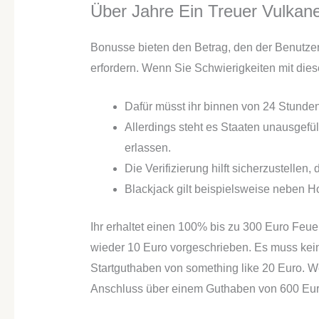
Über Jahre Ein Treuer Vulkan
Bonusse bieten den Betrag, den der Benutzer 
erfordern. Wenn Sie Schwierigkeiten mit die
Dafür müsst ihr binnen von 24 Stunde
Allerdings steht es Staaten unausgefül
erlassen.
Die Verifizierung hilft sicherzustell
Blackjack gilt beispielsweise neben Ho
Ihr erhaltet einen 100% bis zu 300 Euro Fe
wieder 10 Euro vorgeschrieben. Es muss kein
Startguthaben von something like 20 Euro. W
Anschluss über einem Guthaben von 600 Euro