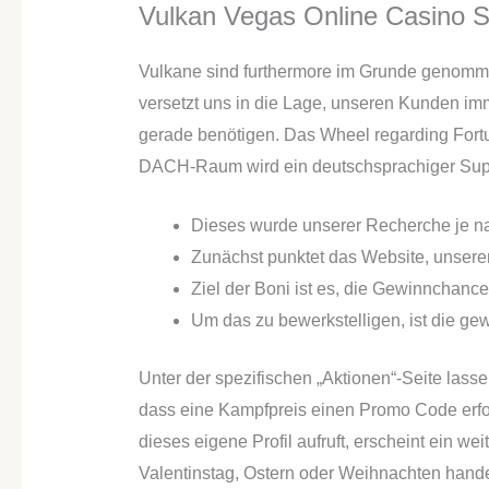
Vulkan Vegas Online Casino S
Vulkane sind furthermore im Grunde genommen
versetzt uns in die Lage, unseren Kunden 
gerade benötigen. Das Wheel regarding For
DACH-Raum wird ein deutschsprachiger Sup
Dieses wurde unserer Recherche je na
Zunächst punktet das Website, unseren
Ziel der Boni ist es, die Gewinnchanc
Um das zu bewerkstelligen, ist die g
Unter der spezifischen „Aktionen“-Seite lasse
dass eine Kampfpreis einen Promo Code erfo
dieses eigene Profil aufruft, erscheint ein 
Valentinstag, Ostern oder Weihnachten hande