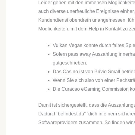
Leider gehen mit den immensen Möglichkeiten
auch diverse unerfreuliche Ereignisse einher. 
Kundendienst obendrein unangemessen, fühle
Möglichkeiten, mit dem Help in Kontakt zu zer
Vulkan Vegas konnte durch faires Spie
Sofern pass away Auszahlung innerhalb
gutgeschrieben.
Das Casino ist von Brivio Small betri
Wenn Sie sich also von einer Pechstr
Die Curacao eGaming Commission kont
Damit ist sichergestellt, dass die Auszahlun
Dadurch befindest du” “dich in einem sichere
Softwareprovidern zusammen. So finden wir A