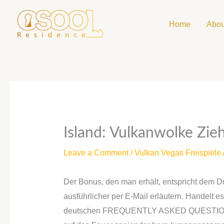
Skip
to
Home
Abou
content
Island: Vulkanwolke Zie
Leave a Comment
/
Vulkan Vegas Freispiele 
Der Bonus, den man erhält, entspricht dem D
ausführlicher per E-Mail erläutern. Handelt e
deutschen FREQUENTLY ASKED QUESTIONS fin