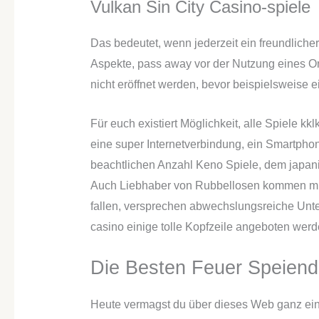
Vulkan Sin City Casino-spiele
Das bedeutet, wenn jederzeit ein freundlicher 
Aspekte, pass away vor der Nutzung eines Onl
nicht eröffnet werden, bevor beispielsweise e
Für euch existiert Möglichkeit, alle Spiele k
eine super Internetverbindung, ein Smartphon
beachtlichen Anzahl Keno Spiele, dem japanis
Auch Liebhaber von Rubbellosen kommen mit Sc
fallen, versprechen abwechslungsreiche Unt
casino einige tolle Kopfzeile angeboten werd
Die Besten Feuer Speiend
Heute vermagst du über dieses Web ganz einf