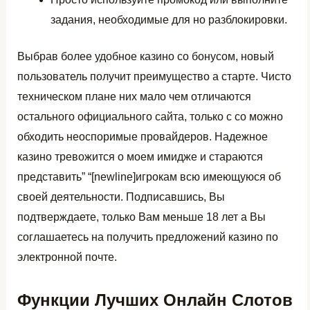
задания, необходимые для но разблокировки.
Выбрав более удобное казино со бонусом, новый
пользователь получит преимущество а старте. Чисто
техническом плане них мало чем отличаются
остального официального сайта, только с со можно
обходить неоспоримые провайдеров. Надежное
казино тревожится о моем имидже и стараются
представить” “[newline]игрокам всю имеющуюся об
своей деятельности. Подписавшись, Вы
подтверждаете, только Вам меньше 18 лет а Вы
соглашаетесь на получить предложений казино по
электронной почте.
Функции Лучших Онлайн Слотов