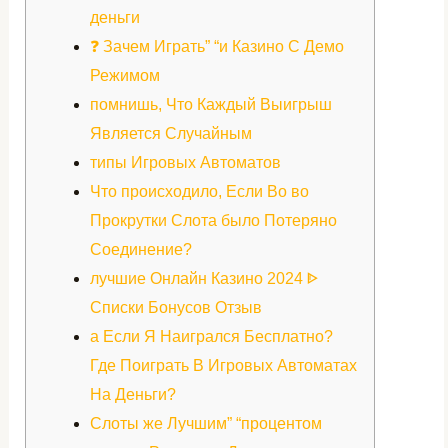
деньги
❓ Зачем Играть” “и Казино С Демо
Режимом
помнишь, Что Каждый Выигрыш
Является Случайным
типы Игровых Автоматов
Что происходило, Если Во во
Прокрутки Слота было Потеряно
Соединение?
лучшие Онлайн Казино 2024 ᐈ
Списки Бонусов Отзыв
а Если Я Наигрался Бесплатно?
Где Поиграть В Игровых Автоматах
На Деньги?
Слоты же Лучшим” “процентом