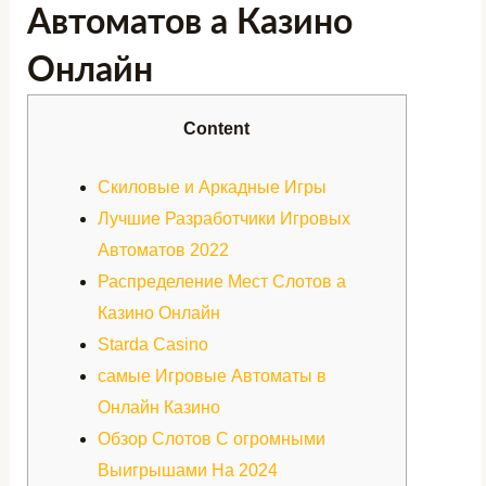
Автоматов а Казино
Онлайн
Content
Скиловые и Аркадные Игры
Лучшие Разработчики Игровых
Автоматов 2022
Распределение Мест Слотов а
Казино Онлайн
Starda Casino
самые Игровые Автоматы в
Онлайн Казино
Обзор Слотов С огромными
Выигрышами На 2024