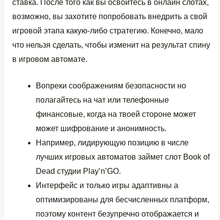
ставка. После того как вы освоитесь в онлайн слотах,
возможно, вы захотите попробовать внедрить а свой
игровой этапа какую-либо стратегию. Конечно, мало
что нельзя сделать, чтобы изменит на результат спину
в игровом автомате.
Вопреки соображениям безопасности но
полагайтесь на чат или телефонные
финансовые, когда на твоей стороне может
может шифрование и анонимность.
Например, лидирующую позицию в числе
лучших игровых автоматов займет слот Book of
Dead студии Play’n’GO.
Интерфейс и только игры адаптивны а
оптимизированы для бесчисленных платформ,
поэтому контент безупречно отображается и