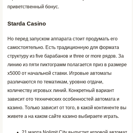
приветственный бонус.
Starda Casino
Но перед запуском аппарата стоит продумать его
самостоятельно. Есть традиционную для формата
структуру из five барабанов и three or more рядов. За
линию из пяти пиктограмм полагается приз в размере
х5000 от начальной ставки. Игровые автоматы
различаются по тематикам, уровню отдачи,
количеству игровых линий. Конкретный вариант
зависит ото технических особенностей автомата и
казино. Только зависит от того, в какой континенте вы
живете а на каком сайте казино выбираете играть.
21 марта Nolimit City выпустит игровой автомат