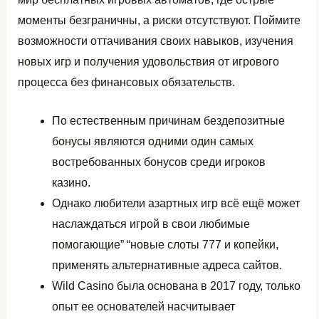
моменты безграничны, а риски отсутствуют. Поймите
возможности оттачивания своих навыков, изучения
новых игр и получения удовольствия от игрового
процесса без финансовых обязательств.
По естественным причинам бездепозитные
бонусы являются одними один самых
востребованных бонусов среди игроков
казино.
Однако любители азартных игр всё ещё может
наслаждаться игрой в свои любимые
помогающие” “новые слоты 777 и копейки,
применять альтернативные адреса сайтов.
Wild Casino была основана в 2017 году, только
опыт ее основателей насчитывает