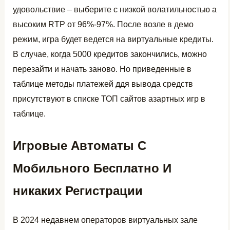
удовольствие – выберите с низкой волатильностью а
высоким RTP от 96%-97%. После возле в демо
режим, игра будет ведется на виртуальные кредиты.
В случае, когда 5000 кредитов закончились, можно
перезайти и начать заново. Но приведенные в
таблице методы платежей ддя вывода средств
присутствуют в списке ТОП сайтов азартных игр в
таблице.
Игровые Автоматы С
Мобильного Бесплатно И
никаких Регистрации
В 2024 недавнем операторов виртуальных зале