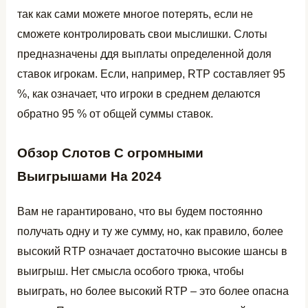
так как сами можете многое потерять, если не
сможете контролировать свои мыслишки. Слоты
предназначены ддя выплаты определенной доля
ставок игрокам. Если, например, RTP составляет 95
%, как означает, что игроки в среднем делаются
обратно 95 % от общей суммы ставок.
Обзор Слотов С огромными
Выигрышами На 2024
Вам не гарантировано, что вы будем постоянно
получать одну и ту же сумму, но, как правило, более
высокий RTP означает достаточно высокие шансы в
выигрыш. Нет смысла особого трюка, чтобы
выиграть, но более высокий RTP – это более опасна