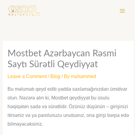
Skip
to
content
Mostbet Azərbaycan Rəsmi
Saytı Sürətli Qeydiyyat
Leave a Comment
/
Blog
/ By
muhammed
Bu məlumatı qeyd edib yadda saxlamağınızdan ümidvar
olun. Nəzərə alın ki, Mostbet qeydiyyat bu üsulu
həqiqətən sadə və sürətlidir. Özünüz düşünün – girişinizi
itirsəniz və ya parolunuzu unutsanız, ona girişi bərpa edə
bilməyəcəksiniz.