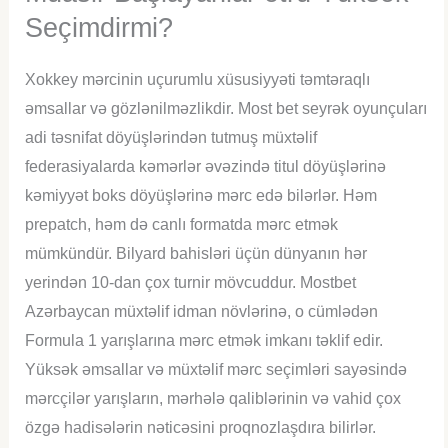
Seçimdirmi?
Xokkey mərcinin uçurumlu xüsusiyyəti təmtəraqlı
əmsallar və gözlənilməzlikdir. Most bet seyrək oyunçuları
adi təsnifat döyüşlərindən tutmuş müxtəlif
federasiyalarda kəmərlər əvəzində titul döyüşlərinə
kəmiyyət boks döyüşlərinə mərc edə bilərlər. Həm
prepatch, həm də canlı formatda mərc etmək
mümkündür. Bilyard bahisləri üçün dünyanın hər
yerindən 10-dan çox turnir mövcuddur. Mostbet
Azərbaycan müxtəlif idman növlərinə, o cümlədən
Formula 1 yarışlarına mərc etmək imkanı təklif edir.
Yüksək əmsallar və müxtəlif mərc seçimləri sayəsində
mərcçilər yarışların, mərhələ qaliblərinin və vahid çox
özgə hadisələrin nəticəsini proqnozlaşdıra bilirlər.