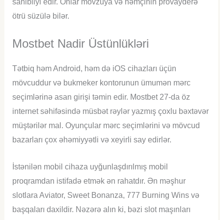
sahibliyi edir. Onlar mövzuya və həmçinin provayderə
ötrü süzülə bilər.
Mostbet Nadir Üstünlükləri
Tətbiq həm Android, həm də iOS cihazları üçün
mövcuddur və bukmeker kontorunun ümumən mərc
seçimlərinə asan girişi təmin edir. Mostbet 27-da öz
internet səhifəsində müsbət rəylər yazmış çoxlu bəxtəvər
müştərilər mal. Oyunçular mərc seçimlərini və mövcud
bazarları çox əhəmiyyətli və xeyirli say edirlər.
İstənilən mobil cihaza uyğunlaşdırılmış mobil
proqramdan istifadə etmək ən rahatdır. Ən məşhur
slotlara Aviator, Sweet Bonanza, 777 Burning Wins və
başqaları daxildir. Nəzərə alın ki, bəzi slot maşınları