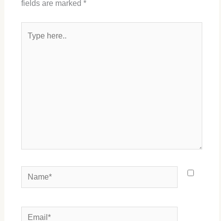
fields are marked
*
Type
here..
Name*
Email*