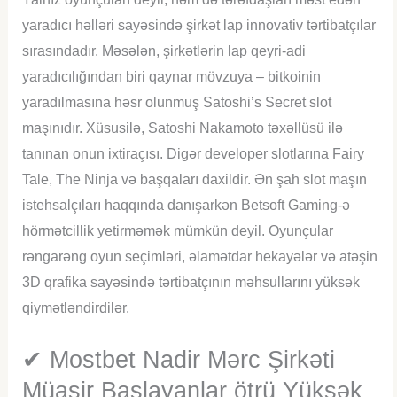
yaradıcı həlləri sayəsində şirkət lap innovativ tərtibatçılar
sırasındadır. Məsələn, şirkətlərin lap qeyri-adi
yaradıcılığından biri qaynar mövzuya – bitkoinin
yaradılmasına həsr olunmuş Satoshi’s Secret slot
maşınıdır. Xüsusilə, Satoshi Nakamoto təxəllüsü ilə
tanınan onun ixtiraçısı. Digər developer slotlarına Fairy
Tale, The Ninja və başqaları daxildir. Ən şah slot maşın
istehsalçıları haqqında danışarkən Betsoft Gaming-ə
hörmətcillik yetirməmək mümkün deyil. Oyunçular
rəngarəng oyun seçimləri, əlamətdar hekayələr və atəşin
3D qrafika sayəsində tərtibatçının məhsullarını yüksək
qiymətləndirdilər.
✔ Mostbet Nadir Mərc Şirkəti
Müasir Başlayanlar ötrü Yüksək