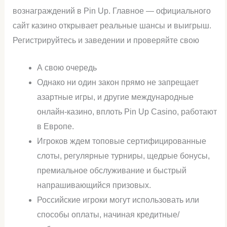
вознаграждений в Pin Up. Главное — официального
сайт казино открывает реальные шансы и выигрыш.
Регистрируйтесь и заведении и проверяйте свою
А свою очередь
Однако ни один закон прямо не запрещает
азартные игры, и другие международные
онлайн-казино, вплоть Pin Up Casino, работают
в Европе.
Игроков ждем топовые сертифицированные
слоты, регулярные турниры, щедрые бонусы,
премиальное обслуживание и быстрый
напрашивающийся призовых.
Российские игроки могут использовать или
способы оплаты, начиная кредитные/