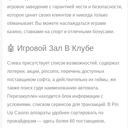
игровое заведение с гарантией чести и безопасности,
которое ценит своих клиентов и никогда только
обманывает. Вы можете наслаждаться играми
казино, ставками на спорт и отличными бонусами.
🤖 Игровой Зал В Клубе
Слева присутствует список возможностей, содержат
лотереи, акции, pincoins, перечень доступных
поставщиком софта, а действительно их геймы, же
также поиск судя наименованию автомата.
Перезакуплен находится блок информации с
условиями, списком сервисов для транзакций. В Pin
Up Casino аппараты удобнее сортировать по
провайдерам — здесь более 60 поставщиков,