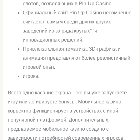
слотов, позволяющих в Pin-Up Casino.
Официальный сайт Pin Up Casino несомненно
считается самым среди других других
заведений из-за ряда крутых” “и
инновационных решений.
Привлекательная тематика, 3D-графика и
анимация представляют более реалистичный
игровой опыт.
игрока.
Всего одно касание экрана – же вы уже запускаете
игру или активируете бонусы. Мобильное казино
корректно функционирует в устройствах с иной
популярной платформой. Дополнительных,
предлагаемое мобильное казино создано с
зависимости потребностей современных игроков,