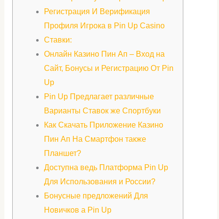
Регистрация И Верификация
Профиля Игрока в Pin Up Casino
Ставки:
Онлайн Казино Пин Ап – Вход на
Сайт, Бонусы и Регистрацию От Pin
Up
Pin Up Предлагает различные
Варианты Ставок же Спортбуки
Как Скачать Приложение Казино
Пин Ап На Смартфон также
Планшет?
Доступна ведь Платформа Pin Up
Для Использования и России?
Бонусные предложений Для
Новичков а Pin Up