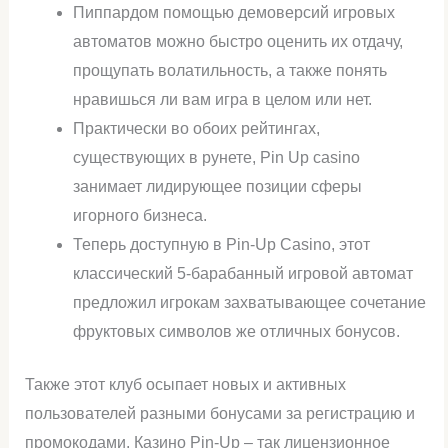
Пиппардом помощью демоверсий игровых
автоматов можно быстро оценить их отдачу,
прощупать волатильность, а также понять
нравишься ли вам игра в целом или нет.
Практически во обоих рейтингах,
существующих в рунете, Pin Up casino
занимает лидирующее позиции сферы
игорного бизнеса.
Теперь доступную в Pin-Up Casino, этот
классический 5-барабанный игровой автомат
предложил игрокам захватывающее сочетание
фруктовых символов же отличных бонусов.
Также этот клуб осыпает новых и активных
пользователей разными бонусами за регистрацию и
промокодами. Казино Pin-Up – так лицензионное