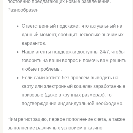
постоянно предлагающих новые развлечения.
Разнообразен
Ответственный подскажет, что актуальный на
данный момент, сообщит несколько значимых
вариантов.
Наши агенты поддержки доступны 24/7, чтобы
говорить на ваши вопрос и помочь вам решить
любые проблемы.
Если сами хотите без проблем выводить на
карту или электронный кошелек заработанные
призовые (даже в крупных размерах), то
подтверждение индивидуальной необходимо.
Ним регистрацию, первое пополнение счета, а также
выполнение различных условием в казино