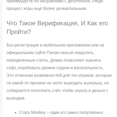
преимуществ по несравнимо с десктопной, глядя
процесс игры ещё более увлекательным.
Что Такое Верификация, И Как его
Пройти?
Без регистрации в мобильном приложении или на
официальном сайте Пинап нельзя покрутить
определенные слоты. Демки позволяют оценить
софт, опробовать уровня отдачи и волатильность.
Это отличная возможностей для тех игроков, которые
по какой-то причине не хотят выводить выигрыш, но
собираются пополнить счёт, чтобы играть в деньги с
выводом.
Crazy Monkey – один из самых популярных