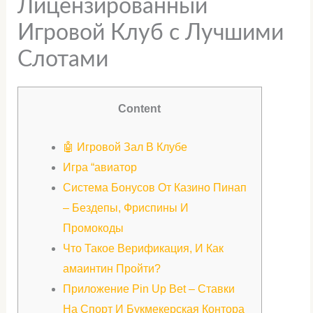
Лицензированный
Игровой Клуб с Лучшими
Слотами
Content
🤖 Игровой Зал В Клубе
Игра “авиатор
Система Бонусов От Казино Пинап
– Бездепы, Фриспины И
Промокоды
Что Такое Верификация, И Как
амаинтин Пройти?
Приложение Pin Up Bet – Ставки
На Спорт И Букмекерская Контора