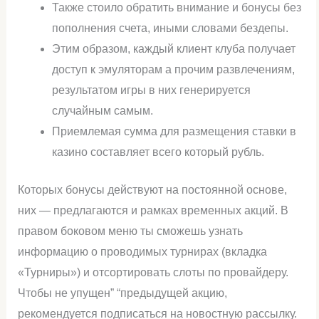
Также стоило обратить внимание и бонусы без
пополнения счета, иными словами бездепы.
Этим образом, каждый клиент клуба получает
доступ к эмуляторам а прочим развлечениям,
результатом игры в них генерируется
случайным самым.
Приемлемая сумма для размещения ставки в
казино составляет всего который рубль.
Которых бонусы действуют на постоянной основе,
них — предлагаются и рамках временных акций. В
правом боковом меню ты сможешь узнать
информацию о проводимых турнирах (вкладка
«Турниры») и отсортировать слоты по провайдеру.
Чтобы не упущен” “предыдущей акцию,
рекомендуется подписаться на новостную рассылку.