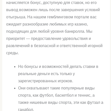
начисляется бонус, доступную для ставок, но его
вывод возможен лишь после завершения условий
отыгрыша. На нашем гемблинговом портале вас
ожидает разнообразие любимых игр казино,
подходящих для любой уровня банкролла. Мы
приоритет — предоставление удовольствия и
развлечений в безопасной и ответственной игорной
среды.
Но бонусы и возможностей делать ставки в
реальные деньги есть только у
зарегистрированных игроков.
Они охватывают такие популярные виды
спорта, как футбол, баскетбол и теннис, а
также нишевые виды спорта, эти как футзал а
гандбол.