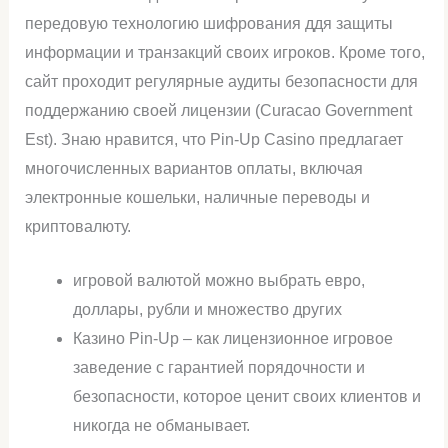
передовую технологию шифрования ддя защиты
информации и транзакций своих игроков. Кроме того,
сайт проходит регулярные аудиты безопасности для
поддержанию своей лицензии (Curacao Government
Est). Знаю нравится, что Pin-Up Casino предлагает
многочисленных вариантов оплаты, включая
электронные кошельки, наличные переводы и
криптовалюту.
игровой валютой можно выбрать евро,
доллары, рубли и множество других
Казино Pin-Up – как лицензионное игровое
заведение с гарантией порядочности и
безопасности, которое ценит своих клиентов и
никогда не обманывает.