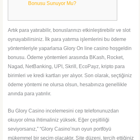
Bonusu Sunuyor Mu?
Artık para yatırabilir, bonuslarınızı etkinleştirebilir ve slot
oynayabilirsiniz. İlk para yatırma işlemlerini bu ödeme
yöntemleriyle yaparlarsa Glory On line casino hoşgeldin
bonusu. Ödeme yöntemleri arasında BKash, Rocket,
Nagad, NetBanking, UPI, Skrill, EcoPayz, kripto para
birimleri ve kredi kartları yer alıyor. Son olarak, seçtiğiniz
ödeme yöntemi ne olursa olsun, hesabınıza genellikle
anında para yatırılır.
Bu Glory Casino incelemesini cep telefonunuzdan
okuyor olma ihtimaliniz yüksek. Eğer çeşitliliği
seviyorsanız,” “Glory Casino’nun oyun portföyü
mükemmel bir seçim olacaktır. Site düzeni, tercih ettiğiniz