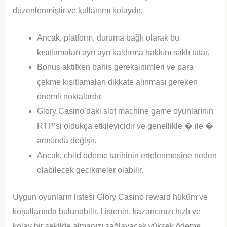
düzenlenmiştir ve kullanımı kolaydır.
Ancak, platform, duruma bağlı olarak bu
kısıtlamaları ayrı ayrı kaldırma hakkını saklı tutar.
Bonus aktifken bahis gereksinimleri ve para
çekme kısıtlamaları dikkate alınması gereken
önemli noktalardır.
Glory Casino’daki slot machine game oyunlarının
RTP’si oldukça etkileyicidir ve genellikle � ile �
arasında değişir.
Ancak, child ödeme tarihinin ertelenmesine neden
olabilecek gecikmeler olabilir.
Uygun oyunların listesi Glory Casino reward hüküm ve
koşullarında bulunabilir. Listenin, kazancınızı hızlı ve
kolay bir şekilde almanızı sağlayacak yüksek ödeme