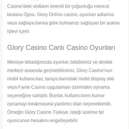
Casino’deki slotların önemli bir çoğunluğu mevcut
bedava Oyna. Glory Online casino, oyunları adlarına
veya sağlayıcılarına göre bulmanızı sağlayan bir arama
işlevi içerir.
Glory Casino Canlı Casino Oyunları
Menüye tıkladığınızda oyunlar, ödülleriniz ve destek
merkezi arasında gezinebilirsiniz. Glory Casino’nun
mobil kullanıcıları, tarayıcılarındaki mobil display site
veya Fame Casino uygulaması üzerinden oynama
seçeneğine sahiptir. Bunlar, kullanıcıların kumar
oynamayı bırakmasına yardımcı olan seçeneklerdir.
Örneğin Glory Casino Türkiye, isteği üzerine bir
oyuncunun hesabını engelleyebilir.