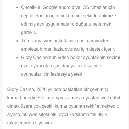
Öncelikle, Google android ve iOS cihazlar için
cep telefonları için mükemmel şekilde optimize
edilmiş ayrı uygulamalar olduğunu belirtmek
gerekir.
Tüm varyasyonlar kullanıcı dostu arayüzler
empieza birden fazla oyuncu için destek içerir.
Glory Casino’nun video poker oyunlarının seçimi
özel oyuncuları şaşırtmayacak olsa bile,
oyuncular için fazlasıyla yeterli.
Glory Casino, 2020 yılında başlatılan bir çevrimiçi
kumarhanedir. Slotlar empieza masa oyunları weil dahil
olmak üzere çok çeşitli kumar oyunları teklif etmektedir.
Ayrıca, bu web sitesi etkileyici karşılama teklifiyle
rakiplerinden sıyrılıyor.