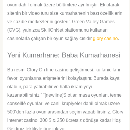
oyun dahil olmak üzere bölümlere ayrılmıştır. Ek olarak,
sitenin bir video turu size kumarhanenin bazı özelliklerini
ve cazibe merkezlerini gösterir. Green Valley Games
(GVG), yalnızca SkillOnNet platformunu kullanan
casinolarla çalışan bir oyun sağlayıcısıdır
glory casino
.
Yeni Kumarhane: Baba Kumarhanesi
Bu resmi Glory On line casino geliştirmesi, kullanıcıların
favori oyunlarına erişmelerini kolaylaştırır. Burada kayıt
olabilir, para yatırabilir ve hatta ikramiyeyi
kazanabilirsiniz.” “[newline]Slotlar, masa oyunları, terme
conseillé oyunları ve canlı krupiyeler dahil olmak üzere
500’den fazla oyun arasından seçim yapabilirsiniz. Glory
internet casino, 300 $ & 250 ücretsiz dönüşe kadar Hoş
Geldiniz teklifiyle öne çıkıyor.