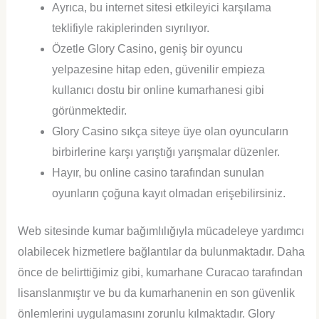
Ayrıca, bu internet sitesi etkileyici karşılama
teklifiyle rakiplerinden sıyrılıyor.
Özetle Glory Casino, geniş bir oyuncu
yelpazesine hitap eden, güvenilir empieza
kullanıcı dostu bir online kumarhanesi gibi
görünmektedir.
Glory Casino sıkça siteye üye olan oyuncuların
birbirlerine karşı yarıştığı yarışmalar düzenler.
Hayır, bu online casino tarafından sunulan
oyunların çoğuna kayıt olmadan erişebilirsiniz.
Web sitesinde kumar bağımlılığıyla mücadeleye yardımcı
olabilecek hizmetlere bağlantılar da bulunmaktadır. Daha
önce de belirttiğimiz gibi, kumarhane Curacao tarafından
lisanslanmıştır ve bu da kumarhanenin en son güvenlik
önlemlerini uygulamasını zorunlu kılmaktadır. Glory