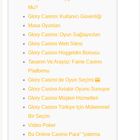
Mu?
Glory Casino: Kullanıcı Güvenliği
Masa Oyunları
Glory Casino: Oyun Sağlayıcıları
Glory Casino Web Sitesi
Glory Casino Hoşgeldin Bonusu
Tasarım Ve Arayüz: Fame Casino
Platformu
Glory Casino’de Oyun Seçimi 🎰
Glory Casino Aviator Oyunu Sunuyor
Glory Casino Müşteri Hizmetleri
Glory Casino Türkiye Için Mükemmel
Bir Seçim
Video Poker
Bu Online Casino Para” “yatırma