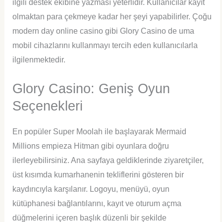
ilgili destek ekibine yazması yeterlidir. Kullanıcılar kayıt
olmaktan para çekmeye kadar her şeyi yapabilirler. Çoğu
modern day online casino gibi Glory Casino de uma
mobil cihazlarını kullanmayı tercih eden kullanıcılarla
ilgilenmektedir.
Glory Casino: Geniş Oyun
Seçenekleri
En popüler Super Moolah ile başlayarak Mermaid
Millions empieza Hitman gibi oyunlara doğru
ilerleyebilirsiniz. Ana sayfaya geldiklerinde ziyaretçiler,
üst kısımda kumarhanenin tekliflerini gösteren bir
kaydırıcıyla karşılanır. Logoyu, menüyü, oyun
kütüphanesi bağlantılarını, kayıt ve oturum açma
düğmelerini içeren başlık düzenli bir şekilde