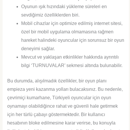
Oyunun ışık hızındaki yükleme süreleri en
sevdiğimiz özelliklerden biri.
Mobil cihazlar için optimize edilmiş internet sitesi,
özel bir mobil uygulama olmamasına rağmen
hareket halindeki oyuncular için sorunsuz bir oyun
deneyimi sağlar.
Mevcut ve yaklaşan etkinlikler hakkında ayrıntılı
bilgi ‘TURNUVALAR’ sekmesi altında bulunabilir.
Bu durumda, alışılmadık özellikler, bir oyun planı
empieza yeni kazanma yolları bulacaksınız. Bu nedenle,
çevrimiçi kumarhane, Türkiyeli oyuncular için oyun
oynamayı olabildiğince rahat ve güvenli hale getirmek
için her türlü çabayı göstermektedir. Bir kullanıcı
hesabının bloke edilmesine karar verirse, bu konuyla