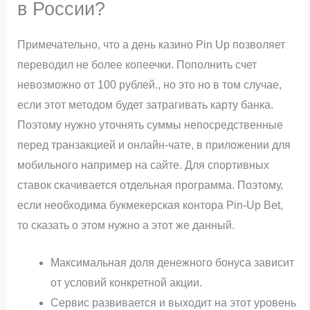
в России?
Примечательно, что а день казино Pin Up позволяет
переводил не более копеечки. Пополнить счет
невозможно от 100 рублей., но это но в том случае,
если этот методом будет затрагивать карту банка.
Поэтому нужно уточнять суммы непосредственные
перед транзакцией и онлайн-чате, в приложении для
мобильного например на сайте. Для спортивных
ставок скачивается отдельная программа. Поэтому,
если необходима букмекерская контора Pin-Up Bet,
то сказать о этом нужно а этот же данный.
Максимальная доля денежного бонуса зависит
от условий конкретной акции.
Сервис развивается и выходит на этот уровень