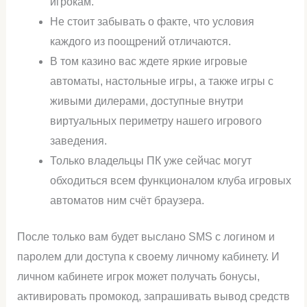
игрокам.
Не стоит забывать о факте, что условия
каждого из поощрений отличаются.
В том казино вас ждете яркие игровые
автоматы, настольные игры, а также игры с
живыми дилерами, доступные внутри
виртуальных периметру нашего игрового
заведения.
Только владельцы ПК уже сейчас могут
обходиться всем функционалом клуба игровых
автоматов ним счёт браузера.
После только вам будет выслано SMS с логином и
паролем дли доступа к своему личному кабинету. И
личном кабинете игрок может получать бонусы,
активировать промокод, запрашивать вывод средств