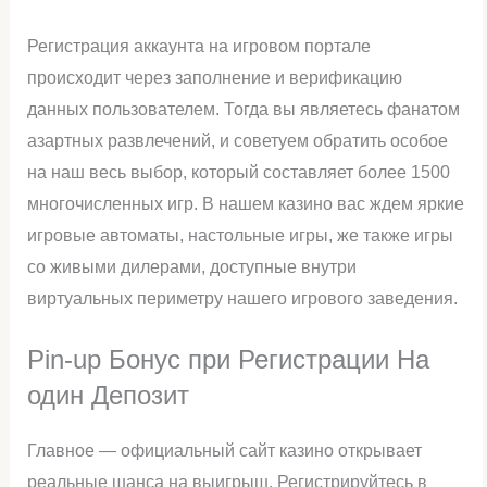
Регистрация аккаунта на игровом портале
происходит через заполнение и верификацию
данных пользователем. Тогда вы являетесь фанатом
азартных развлечений, и советуем обратить особое
на наш весь выбор, который составляет более 1500
многочисленных игр. В нашем казино вас ждем яркие
игровые автоматы, настольные игры, же также игры
со живыми дилерами, доступные внутри
виртуальных периметру нашего игрового заведения.
Pin-up Бонус при Регистрации На
один Депозит
Главное — официальный сайт казино открывает
реальные шанса на выигрыш. Регистрируйтесь в