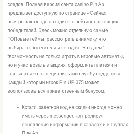
следов. Полная версия сайта casino Pin Ap
предлагает доступную по странице «Сейчас
выигрывают», где находитесь рейтинг настоящих
победителей. Здесь можно отдельную самые
ТОПовые геймы, рассмотреть динамику, что
выбирают посетители и сегодня. Это даем”
“возможность не только играть в игровые автоматы,
но и участвовать в акциях, оформлять платежи и
связываться со специалистами службу поддержки.
Каждый который игрок Pin UP 375 может
воспользоваться приветственным бонусом.
Кстати, заветной код на скидки иногда можно
иметь через messenger, контролируя
обновления информации в каналах и и группах
Пин Ап.