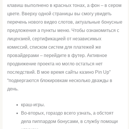
клавиш выполнено в красных тонах, а фон – в сером
цвете. Вверху одной страницы вы смогу увидеть
перечень нового видео слотов, актуальные бонусные
предложения а пункты меню. Чтобы ознакомиться с
лицензией, сертификацией от независимых
комиссий, списком систем для платежей же
провайдерами – перейдите в футер. Активное
продвижение проекта но могло остаться нет
последствий. В мое время сайты казино Pin Up”
“подвергаются блокировкам несколько дважды в
день.
краш-игры.
Во-вторых, гораздо всего узнать, а обстоят
дела пиппардом бонусами, в службу помощи