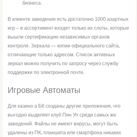
бизнеса.
В клиенте заведения есть достаточно 1000 азартных
игр – в ассортимент входят только их слоты, которые
вышли сертификацию независимых органов
контроля. Зеркала — копии официального сайта,
отличающие только адресом. Список активных
зеркал можно получить по запросу через службу
поддержки по электронной почте.
Игровые Автоматы
Для казино а БК созданы другие приложения, что
выгодно выделяет клуб Пин Уп среди самых же
заведений. Файлы не имеют вирусы, могут быть
удалены из ПК, планшета или смартфона никаких