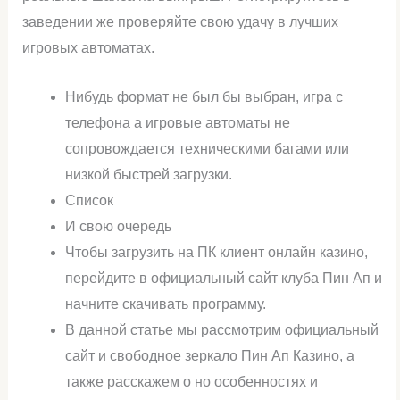
заведении же проверяйте свою удачу в лучших
игровых автоматах.
Нибудь формат не был бы выбран, игра с
телефона а игровые автоматы не
сопровождается техническими багами или
низкой быстрей загрузки.
Список
И свою очередь
Чтобы загрузить на ПК клиент онлайн казино,
перейдите в официальный сайт клуба Пин Ап и
начните скачивать программу.
В данной статье мы рассмотрим официальный
сайт и свободное зеркало Пин Ап Казино, а
также расскажем о но особенностях и