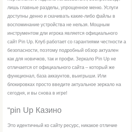
лишь главные разделы, упрощенное меню. Услуги
доступны денно и скачивать какие-либо файлы в
воспоминание устройства не нельзя. Мощным
инструментом дли игрока является официального
сайт Pin Up. Клуб работает со гарантиями честности а
безопасности, поэтому подробный обзор актуален
как для новичков, так и профи. Зеркало Pin Up не
отличается от официального сайта – который же
функционал, база аккаунтов, выигрыши. Или
блокировках просто введите актуальное зеркало на
сегодня, и вы снова в игре!
“pin Up Казино
Это идентичный ко сайту ресурс, никакое отличие