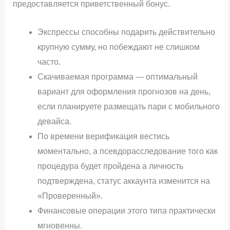
предоставляется приветственный бонус.
Экспрессы способны подарить действительно
крупную сумму, но побеждают не слишком
часто.
Скачиваемая программа — оптимальный
вариант для оформления прогнозов на день,
если планируете размещать пари с мобильного
девайса.
По времени верификация вестись
моментально, а псевдорасследование того как
процедура будет пройдена а личность
подтверждена, статус аккаунта изменится на
«Проверенный».
Финансовые операции этого типа практически
мгновенны.