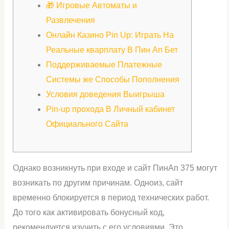
🎁 Игровые Автоматы и
Развлечения
Онлайн Казино Pin Up: Играть На
Реальные кварплату В Пин Ап Бет
Поддерживаемые Платежные
Системы же Способы Пополнения
Условия доведения Выигрыша
Pin-up прохода В Личный кабинет
Официального Сайта
Однако возникнуть при входе и сайт ПинАп 375 могут
возникать по другим причинам. Одноиз, сайт
временно блокируется в период технических работ.
До того как активировать бонусный код,
рекомендуется изучить с его условиями. Это