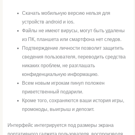
Скачать мобильную версию нельзя для
устройств android и ios.
Файлы не имеют вирусы, могут быть удалены
из ПК, планшета или смартфона нет следов.
Подтверждение личности позволит защитить
сведения пользователя, переводить средства
никаких проблем, не разглашать
конфиденциальную информацию.
Всем новым игрокам пинуп положен
приветственный подарили.
Кроме того, сохраняются ваши история игры,
промокоды, выигрыш и депозит.
Интерфейс интегрируется под размеры экрана
портативного гаджета пользователя, воспроизводя