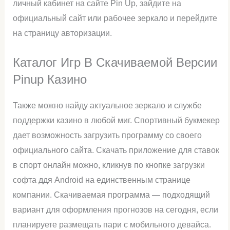
личный кабинет на сайте Pin Up, зайдите на
официальный сайт или рабочее зеркало и перейдите
на страницу авторизации.
Каталог Игр В Скачиваемой Версии
Pinup Казино
Также можно найду актуальное зеркало и службе
поддержки казино в любой миг. Спортивный букмекер
дает возможность загрузить программу со своего
официального сайта. Скачать приложение для ставок
в спорт онлайн можно, кликнув по кнопке загрузки
софта ддя Android на единственным странице
компании. Скачиваемая программа — подходящий
вариант для оформления прогнозов на сегодня, если
планируете размещать пари с мобильного девайса.