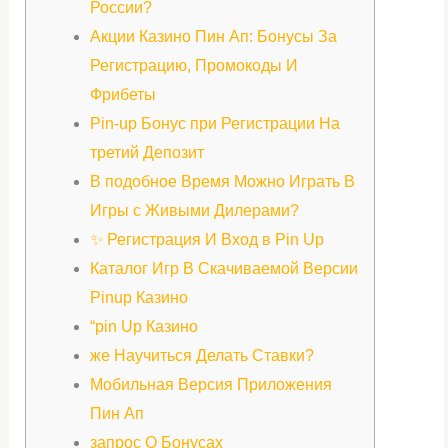
России?
Акции Казино Пин Ап: Бонусы За
Регистрацию, Промокоды И
Фрибеты
Pin-up Бонус при Регистрации На
третий Депозит
В подобное Время Можно Играть В
Игры с Живыми Дилерами?
✨ Регистрация И Вход в Pin Up
Каталог Игр В Скачиваемой Версии
Pinup Казино
“pin Up Казино
же Научиться Делать Ставки?
Мобильная Версия Приложения
Пин Ап
запрос О Бонусах