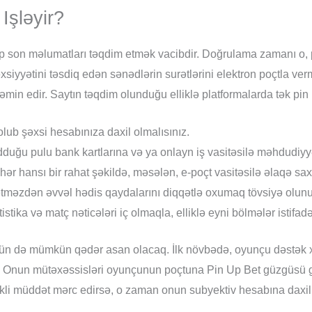
Işləyir?
 son məlumatları təqdim etmək vacibdir. Doğrulama zamanı o, pi
iyyətini təsdiq edən sənədlərin surətlərini elektron poçtla ve
təmin edir. Saytın təqdim olunduğu elliklə platformalarda tək pin
olub şəxsi hesabınıza daxil olmalısınız.
ğu pulu bank kartlarına və ya onlayn iş vasitəsilə məhdudiyyət
hər hansı bir rahat şəkildə, məsələn, e-poçt vasitəsilə əlaqə sax
məzdən əvvəl hədis qaydalarını diqqətlə oxumaq tövsiyə olunu
tika və matç nəticələri iç olmaqla, elliklə eyni bölmələr istifadə
 də mümkün qədər asan olacaq. İlk növbədə, oyunçu dəstək xidm
ır. Onun mütəxəssisləri oyunçunun poçtuna Pin Up Bet güzgüsü 
kli müddət mərc edirsə, o zaman onun subyektiv hesabına daxil 