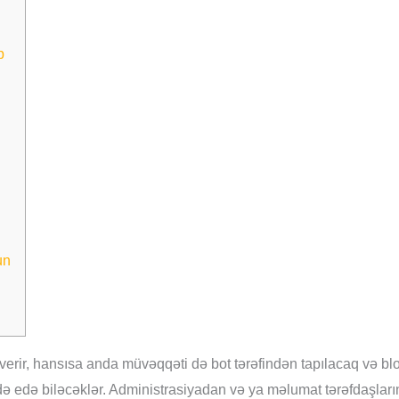
p
un
rir, hansısa anda müvəqqəti də bot tərəfindən tapılacaq və bl
adə edə biləcəklər. Administrasiyadan və ya məlumat tərəfdaşları