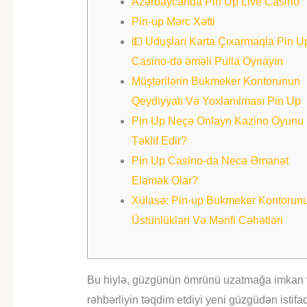
Azərbaycanda Pin Up Live Casino
Pin-up Mərc Xətti
💵 Uduşları Karta Çıxarmaqla Pin U
Casino-də əməli Pulla Oynayın
Müştərilərin Bukmeker Kontorunun
Qeydiyyatı Və Yoxlanılması Pin Up
Pin Up Neçə Onlayn Kazino Oyunu
Təklif Edir?
Pin Up Casino-da Necə Əmanət
Eləmək Olar?
Xülasə: Pin-up Bukmeker Kontorun
Üstünlükləri Və Mənfi Cəhətləri
Bu hiylə, güzgünün ömrünü uzatmağa imkan ve
rəhbərliyin təqdim etdiyi yeni güzgüdən istif