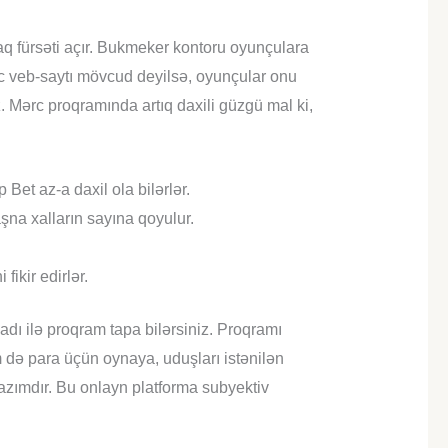
aq fürsəti açır. Bukmeker kontoru oyunçulara
et c veb-saytı mövcud deyilsə, oyunçular onu
z. Mərc proqramında artıq daxili güzgü mal ki,
Bet az-a daxil ola bilərlər.
na xalların sayına qoyulur.
ikir edirlər.
ı ilə proqram tapa bilərsiniz. Proqramı
m də para üçün oynaya, uduşları istənilən
lazımdır. Bu onlayn platforma subyektiv