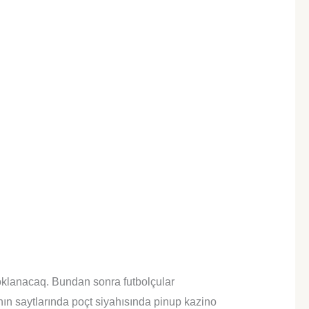
oklanacaq. Bundan sonra futbolçular
nın saytlarında poçt siyahısında pinup kazino