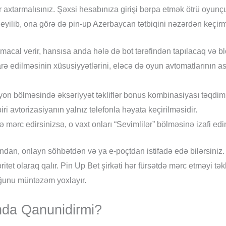
r axtarmalısınız. Şəxsi hesabınıza girişi bərpa etmək ötrü oyunç
deyilib, ona görə də pin-up Azerbaycan tətbiqini nəzərdən keçir
cal verir, hansısa anda hələ də bot tərəfindən tapılacaq və b
darə edilməsinin xüsusiyyətlərini, eləcə də oyun avtomatlarının 
 bölməsində əksəriyyət təkliflər bonus kombinasiyası təqdim ed
ri avtorizasiyanın yalnız telefonla həyata keçirilməsidir.
 mərc edirsinizsə, o vaxt onları “Sevimlilər” bölməsinə izafi edi
an, onlayn söhbətdən və ya e-poçtdan istifadə edə bilərsiniz.
ioritet olaraq qalır. Pin Up Bet şirkəti hər fürsətdə mərc etməyi t
ğunu müntəzəm yoxlayır.
nda Qanunidirmi?