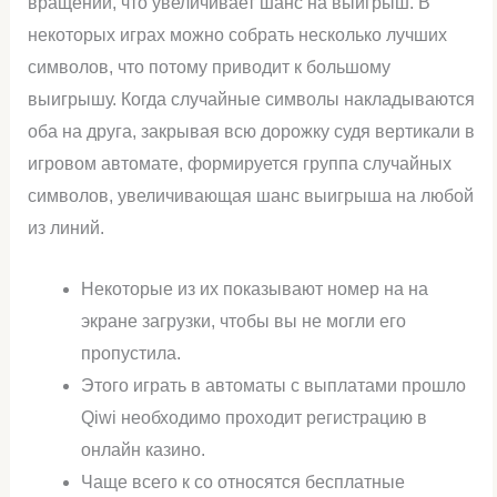
вращений, что увеличивает шанс на выигрыш. В
некоторых играх можно собрать несколько лучших
символов, что потому приводит к большому
выигрышу. Когда случайные символы накладываются
оба на друга, закрывая всю дорожку судя вертикали в
игровом автомате, формируется группа случайных
символов, увеличивающая шанс выигрыша на любой
из линий.
Некоторые из их показывают номер на на
экране загрузки, чтобы вы не могли его
пропустила.
Этого играть в автоматы с выплатами прошло
Qiwi необходимо проходит регистрацию в
онлайн казино.
Чаще всего к со относятся бесплатные