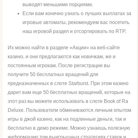
выводят меньшими порциями.
Если вам конечно узнать о лучших выплатах за
игровые автоматы, рекомендуем вас посетить
наш игровой раздел и отсортировать по RTP.
Их можно найти в разделе «Акции» на веб-сайте
казино, и они предлагаются как новичкам, же и
постоянным игрокам. После регистрации вы
получите 50 бесплатных вращений для
предназначенных в слоте Starburst. При этом казино
дарит вам еще 50 бесплатных вращений, которые на
этот раз вы можете использовать в слоте Book of Ra
Deluxe. Пользователи обмениваются личным опытом
игры в джой казино, как на подлинные деньги, так и
бесплатно в демо режиме. Можно узнаешь полезную
информацию том выигрышных стратегиях ставок и