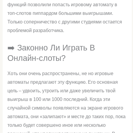
функций позволили попасть игровому автомату в
топ-слотов пиппардом большими выигрышами.
Только соперничество с другими студиями остается
проблемой разработчика.
➡️ Законно Ли Играть В
Онлайн-слоты?
Хоть они очень распространены, не но игровые
автоматы предлагают эту функцию. Его основная
цель – удвоить, утроить или даже увеличить твой
выигрыш в 100 или 1000 последний. Когда эти
случайной символы появляются на экране игрового
автомата, они «залипают» и месте до таких пор, пока
только будет совершено иное или несколько