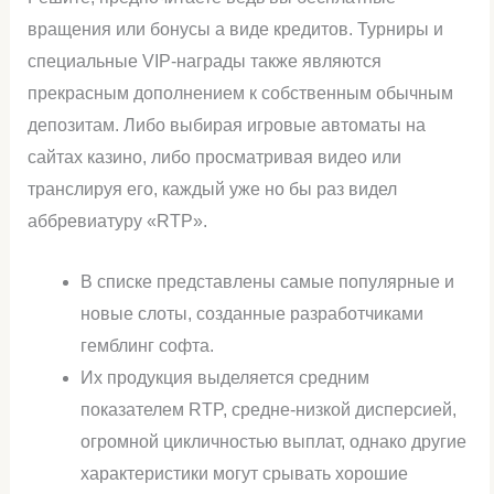
вращения или бонусы а виде кредитов. Турниры и
специальные VIP-награды также являются
прекрасным дополнением к собственным обычным
депозитам. Либо выбирая игровые автоматы на
сайтах казино, либо просматривая видео или
транслируя его, каждый уже но бы раз видел
аббревиатуру «RTP».
В списке представлены самые популярные и
новые слоты, созданные разработчиками
гемблинг софта.
Их продукция выделяется средним
показателем RTP, средне-низкой дисперсией,
огромной цикличностью выплат, однако другие
характеристики могут срывать хорошие