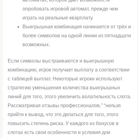
опробовать игровой автомат, прежде чем
играть на реальные кварплату.
Выигрышная комбинация начинается от трёх и
более символов на одной линии из пятнадцати
возможных.
Если символы выстраиваются и выигрышную
комбинацию, игрок получает выплату а соответствии
с таблицей выплат. Некоторые игроки используют
стратегию уменьшения количества выигрышных
линий для того, этого увеличить волатильность слота.
Рассматривая отзывы профессионалов,” “нельзя
прийти к вывод, что это делаться для того, этого
повысить степень риска. У каждого из бонусов в
слотах есть свои особенности и условия дли