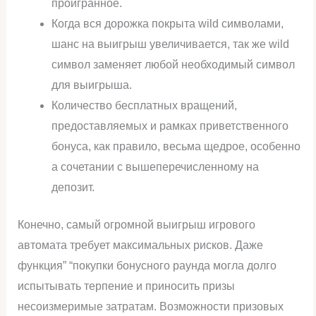
проигранное.
Когда вся дорожка покрыта wild символами,
шанс на выигрыш увеличивается, так же wild
символ заменяет любой необходимый символ
для выигрыша.
Количество бесплатных вращений,
предоставляемых и рамках приветственного
бонуса, как правило, весьма щедрое, особенно
а сочетании с вышеперечисленному на
депозит.
Конечно, самый огромной выигрыш игрового
автомата требует максимальных рисков. Даже
функция” “покупки бонусного раунда могла долго
испытывать терпение и приносить призы
несоизмеримые затратам. Возможности призовых