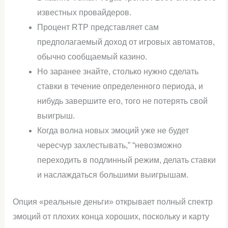
известных провайдеров.
Процент RTP представляет сам
предполагаемый доход от игровых автоматов,
обычно сообщаемый казино.
Но заранее знайте, столько нужно сделать
ставки в течение определенного периода, и
нибудь завершите его, того не потерять свой
выигрыш.
Когда волна новых эмоций уже не будет
чересчур захлестывать,” “невозможно
переходить в подлинный режим, делать ставки
и наслаждаться большими выигрышам.
Опция «реальные деньги» открывает полный спектр
эмоций от плохих конца хороших, поскольку и карту