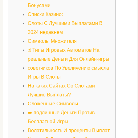
Бонусами
Списки Казино:
Слоты С Лучшими Выплатами В
2024 недавнем
Символы Множителя
🃏 Типы Игровых Автоматов На
реальные Деньги Для Онлайн-игры
советчиков По Увеличению смысла
Игры В Слоты
На каких Сайтах Со Слотами
Лучшие Выплаты?
Сложенные Символы
➡️ подлинные Деньги Против
Бесплатной Игры
Волатильность И проценты Выплат