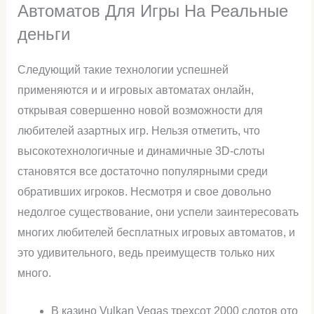
Автоматов Для Игры На Реальные
деньги
Следующий такие технологии успешней
применяются и и игровых автоматах онлайн,
открывая совершенно новой возможности для
любителей азартных игр. Нельзя отметить, что
высокотехнологичные и динамичные 3D-слоты
становятся все достаточно популярными среди
обративших игроков. Несмотря и свое довольно
недолгое существование, они успели заинтересовать
многих любителей бесплатных игровых автоматов, и
это удивительного, ведь преимуществ только них
много.
В казино Vulkan Vegas трехсот 2000 слотов ото