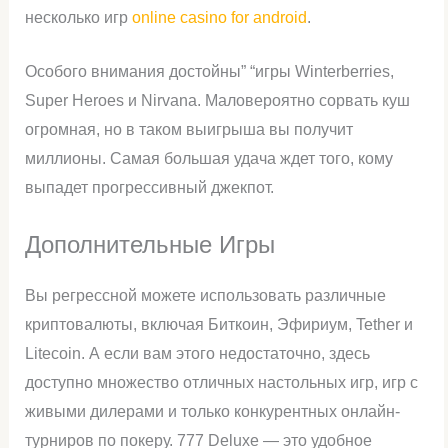
несколько игр
online casino for android
.
Особого внимания достойны” “игры Winterberries,
Super Heroes и Nirvana. Маловероятно сорвать куш
огромная, но в таком выигрыша вы получит
миллионы. Самая большая удача ждет того, кому
выпадет прогрессивный джекпот.
Дополнительные Игры
Вы регрессной можете использовать различные
криптовалюты, включая Биткоин, Эфириум, Tether и
Litecoin. А если вам этого недостаточно, здесь
доступно множество отличных настольных игр, игр с
живыми дилерами и только конкурентных онлайн-
турниров по покеру. 777 Deluxe — это удобное