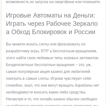
возможность их запуска на смартфоне или планшете.
Игровые Автоматы на Деньги:
Играть через Рабочее Зеркало
а Обход Блокировок и России
Вы можете искать слоты или фильтровать по
разработчику игры, RTP а бесплатным вращениям,
этого найти свои любимые типы игровых автоматов.
Бездепозитные бесплатные вращения – это, уж,
самая популярная акция казино для любителей
поиграть в самые слоты. Игроки чувствуют себя
спокойно, знал, что они могут вращать барабаны нет
необходимости вносить какие-либо средства.
Несмотря и то, что онлайн казино обычно свободно
не публикуют кредиту возврата своих автоматов, вы