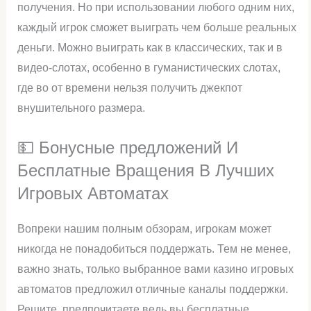
получения. Но при использовании любого одним них,
каждый игрок сможет выиграть чем больше реальных
деньги. Можно выиграть как в классических, так и в
видео-слотах, особенно в гуманистических слотах,
где во от времени нельзя получить джекпот
внушительного размера.
💵 Бонусные предложений И
Бесплатные Вращения В Лучших
Игровых Автоматах
Вопреки нашим полным обзорам, игрокам может
никогда не понадобиться поддержать. Тем не менее,
важно знать, только выбранное вами казино игровых
автоматов предложил отличные каналы поддержки.
Решите, предпочитаете ведь вы бесплатные