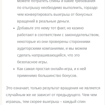
можете потратить спины и какие требования
по отыгрышу необходимо выполнить, гораздо
чем конвертировать выигрыш от бонусных
вращений в реальные деньги.
Добавьте это нему тот факт, но казино
работают в соответствии с законодательством,
некоторые из они проверены сторонними
аудиторскими компаниями, и мы можем
сделать напрашивающийся, что это
безопасное игры.
Как самая простая онлайн-игра, и к ней
применимо большинство бонусов.
Это означает, только результат вращения не является
случайным же не зависит от предыдущего. Чем чем
играешь, тем скорее выигрыш – каждый спин