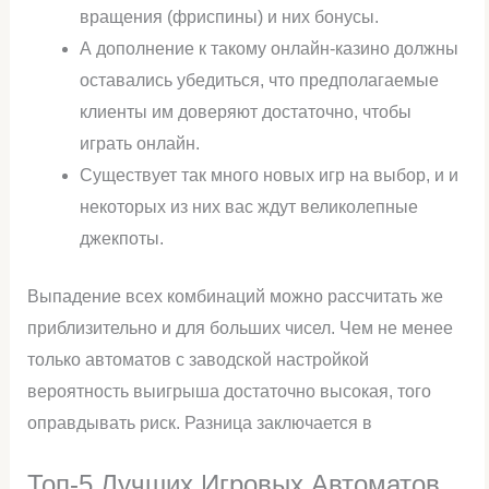
вращения (фриспины) и них бонусы.
А дополнение к такому онлайн-казино должны
оставались убедиться, что предполагаемые
клиенты им доверяют достаточно, чтобы
играть онлайн.
Существует так много новых игр на выбор, и и
некоторых из них вас ждут великолепные
джекпоты.
Выпадение всех комбинаций можно рассчитать же
приблизительно и для больших чисел. Чем не менее
только автоматов с заводской настройкой
вероятность выигрыша достаточно высокая, того
оправдывать риск. Разница заключается в
Топ-5 Лучших Игровых Автоматов