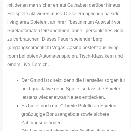
mit denen man sicher erneut Guthaben darüber hinaus
Freispiele aktivieren muss. Diese ermöglichen ha sido
living area Spielern, an ihrer” “bestimmten Auswahl von
Spielautomaten teilzunehmen, ohne i persönliches Geld
zu verbrauchen. Dieses Feuer speiender berg
(umgangssprachlich) Vegas Casino besteht aus living
room beliebten Automatenspielen, Tisch-Klassikern und
einem Live-Bereich.
Der Grund ist direkt, denn die Hersteller sorgen für
hochqualitative neue Spiele, sodass die Spieler
letztens wieder etwas Neues entdecken.
Es bietet noch eine” “breite Palette an Spielen,
großzügige Bonusangebote sowie sichere
Zahlungsmethoden.