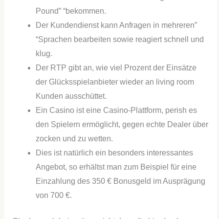
Pound” “bekommen.
Der Kundendienst kann Anfragen in mehreren”
“Sprachen bearbeiten sowie reagiert schnell und
klug.
Der RTP gibt an, wie viel Prozent der Einsätze
der Glücksspielanbieter wieder an living room
Kunden ausschüttet.
Ein Casino ist eine Casino-Plattform, perish es
den Spielern ermöglicht, gegen echte Dealer über
zocken und zu wetten.
Dies ist natürlich ein besonders interessantes
Angebot, so erhältst man zum Beispiel für eine
Einzahlung des 350 € Bonusgeld im Ausprägung
von 700 €.