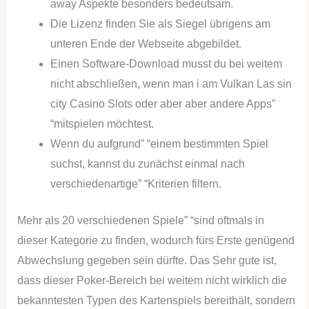
away Aspekte besonders bedeutsam.
Die Lizenz finden Sie als Siegel übrigens am
unteren Ende der Webseite abgebildet.
Einen Software-Download musst du bei weitem
nicht abschließen, wenn man i am Vulkan Las sin
city Casino Slots oder aber aber andere Apps”
“mitspielen möchtest.
Wenn du aufgrund” “einem bestimmten Spiel
suchst, kannst du zunächst einmal nach
verschiedenartige” “Kriterien filtern.
Mehr als 20 verschiedenen Spiele” “sind oftmals in
dieser Kategorie zu finden, wodurch fürs Erste genügend
Abwechslung gegeben sein dürfte. Das Sehr gute ist,
dass dieser Poker-Bereich bei weitem nicht wirklich die
bekanntesten Typen des Kartenspiels bereithält, sondern