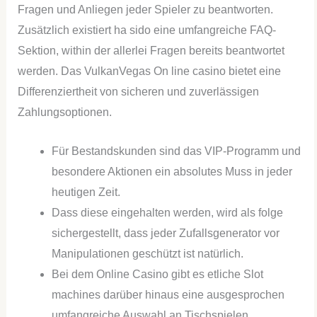
Fragen und Anliegen jeder Spieler zu beantworten.
Zusätzlich existiert ha sido eine umfangreiche FAQ-
Sektion, within der allerlei Fragen bereits beantwortet
werden. Das VulkanVegas On line casino bietet eine
Differenziertheit von sicheren und zuverlässigen
Zahlungsoptionen.
Für Bestandskunden sind das VIP-Programm und
besondere Aktionen ein absolutes Muss in jeder
heutigen Zeit.
Dass diese eingehalten werden, wird als folge
sichergestellt, dass jeder Zufallsgenerator vor
Manipulationen geschützt ist natürlich.
Bei dem Online Casino gibt es etliche Slot
machines darüber hinaus eine ausgesprochen
umfangreiche Auswahl an Tischspielen.