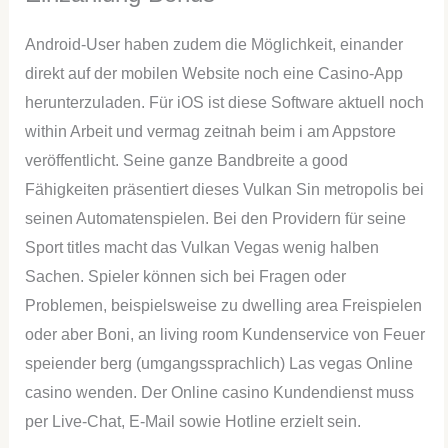
Android-User haben zudem die Möglichkeit, einander
direkt auf der mobilen Website noch eine Casino-App
herunterzuladen. Für iOS ist diese Software aktuell noch
within Arbeit und vermag zeitnah beim i am Appstore
veröffentlicht. Seine ganze Bandbreite a good
Fähigkeiten präsentiert dieses Vulkan Sin metropolis bei
seinen Automatenspielen. Bei den Providern für seine
Sport titles macht das Vulkan Vegas wenig halben
Sachen. Spieler können sich bei Fragen oder
Problemen, beispielsweise zu dwelling area Freispielen
oder aber Boni, an living room Kundenservice von Feuer
speiender berg (umgangssprachlich) Las vegas Online
casino wenden. Der Online casino Kundendienst muss
per Live-Chat, E-Mail sowie Hotline erzielt sein.