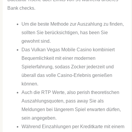
Bank checks.
Um die beste Methode zur Auszahlung zu finden,
sollten Sie berücksichtigen, has been Sie
gewohnt sind.
Das Vulkan Vegas Mobile Casino kombiniert
Bequemlichkeit mit einer modernen
Spielerfahrung, sodass Zocker jederzeit und
überall das volle Casino-Erlebnis genießen
können.
Auch die RTP Werte, also perish theoretischen
Auszahlungsquoten, pass away Sie als
Meldungen bei längerem Spiel erwarten dürfen,
sein angegeben.
Während Einzahlungen per Kreditkarte mit einem