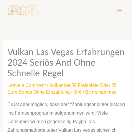
Skip
to
content
Vulkan Las Vegas Erfahrungen
2024 Seriös And Ohne
Schnelle Regel
Leave a Comment
/
Vulkanbet 50 Freispiele Oder 25
Euro Bonus Ohne Einzahlung - 346
/ By
muhammed
Es ist aber möglich, dass der” “Zahlungsanbieter bislang
ins Fernsehprogramm aufgenommen wird. Viele
Consumer würden gegenseitig Paypal als
Zahlungsmethode unter Vulkan Las vegas sicherlich