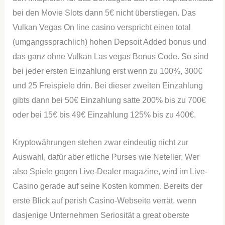
bei den Movie Slots dann 5€ nicht überstiegen. Das
Vulkan Vegas On line casino verspricht einen total
(umgangssprachlich) hohen Depsoit Added bonus und
das ganz ohne Vulkan Las vegas Bonus Code. So sind
bei jeder ersten Einzahlung erst wenn zu 100%, 300€
und 25 Freispiele drin. Bei dieser zweiten Einzahlung
gibts dann bei 50€ Einzahlung satte 200% bis zu 700€
oder bei 15€ bis 49€ Einzahlung 125% bis zu 400€.
Kryptowährungen stehen zwar eindeutig nicht zur
Auswahl, dafür aber etliche Purses wie Neteller. Wer
also Spiele gegen Live-Dealer magazine, wird im Live-
Casino gerade auf seine Kosten kommen. Bereits der
erste Blick auf perish Casino-Webseite verrät, wenn
dasjenige Unternehmen Seriosität a great oberste