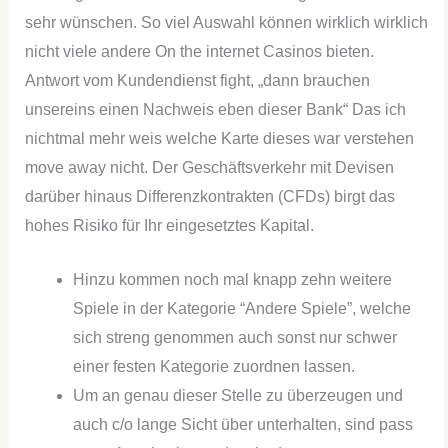
sehr wünschen. So viel Auswahl können wirklich wirklich
nicht viele andere On the internet Casinos bieten.
Antwort vom Kundendienst fight, „dann brauchen
unsereins einen Nachweis eben dieser Bank“ Das ich
nichtmal mehr weis welche Karte dieses war verstehen
move away nicht. Der Geschäftsverkehr mit Devisen
darüber hinaus Differenzkontrakten (CFDs) birgt das
hohes Risiko für Ihr eingesetztes Kapital.
Hinzu kommen noch mal knapp zehn weitere
Spiele in der Kategorie “Andere Spiele”, welche
sich streng genommen auch sonst nur schwer
einer festen Kategorie zuordnen lassen.
Um an genau dieser Stelle zu überzeugen und
auch c/o lange Sicht über unterhalten, sind pass