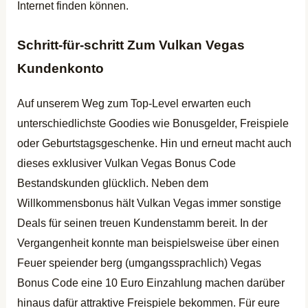
Internet finden können.
Schritt-für-schritt Zum Vulkan Vegas
Kundenkonto
Auf unserem Weg zum Top-Level erwarten euch
unterschiedlichste Goodies wie Bonusgelder, Freispiele
oder Geburtstagsgeschenke. Hin und erneut macht auch
dieses exklusiver Vulkan Vegas Bonus Code
Bestandskunden glücklich. Neben dem
Willkommensbonus hält Vulkan Vegas immer sonstige
Deals für seinen treuen Kundenstamm bereit. In der
Vergangenheit konnte man beispielsweise über einen
Feuer speiender berg (umgangssprachlich) Vegas
Bonus Code eine 10 Euro Einzahlung machen darüber
hinaus dafür attraktive Freispiele bekommen. Für eure