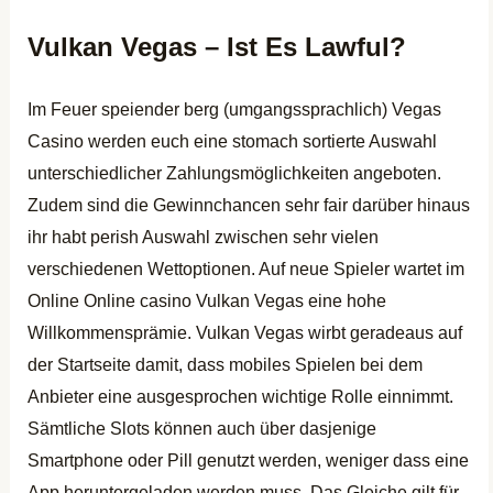
Vulkan Vegas – Ist Es Lawful?
Im Feuer speiender berg (umgangssprachlich) Vegas
Casino werden euch eine stomach sortierte Auswahl
unterschiedlicher Zahlungsmöglichkeiten angeboten.
Zudem sind die Gewinnchancen sehr fair darüber hinaus
ihr habt perish Auswahl zwischen sehr vielen
verschiedenen Wettoptionen. Auf neue Spieler wartet im
Online Online casino Vulkan Vegas eine hohe
Willkommensprämie. Vulkan Vegas wirbt geradeaus auf
der Startseite damit, dass mobiles Spielen bei dem
Anbieter eine ausgesprochen wichtige Rolle einnimmt.
Sämtliche Slots können auch über dasjenige
Smartphone oder Pill genutzt werden, weniger dass eine
App heruntergeladen werden muss. Das Gleiche gilt für