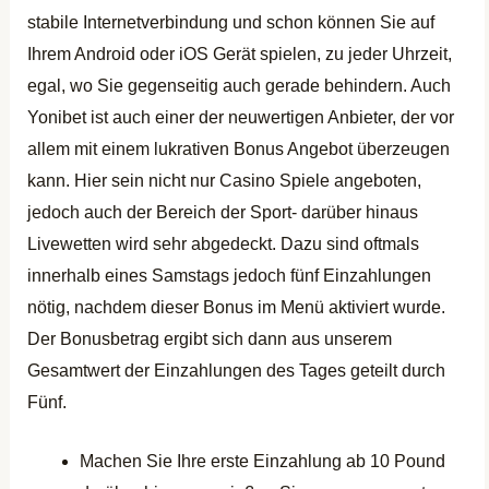
stabile Internetverbindung und schon können Sie auf
Ihrem Android oder iOS Gerät spielen, zu jeder Uhrzeit,
egal, wo Sie gegenseitig auch gerade behindern. Auch
Yonibet ist auch einer der neuwertigen Anbieter, der vor
allem mit einem lukrativen Bonus Angebot überzeugen
kann. Hier sein nicht nur Casino Spiele angeboten,
jedoch auch der Bereich der Sport- darüber hinaus
Livewetten wird sehr abgedeckt. Dazu sind oftmals
innerhalb eines Samstags jedoch fünf Einzahlungen
nötig, nachdem dieser Bonus im Menü aktiviert wurde.
Der Bonusbetrag ergibt sich dann aus unserem
Gesamtwert der Einzahlungen des Tages geteilt durch
Fünf.
Machen Sie Ihre erste Einzahlung ab 10 Pound