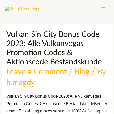
Skip
Type
Name*
Email*
Website
to
here..
content
Vulkan Sin City Bonus Code
2023: Alle Vulkanvegas
Promotion Codes &
Aktionscode Bestandskunde
Leave a Comment
/
Blog
/ By
h.magdy
Vulkan Sin City Bonus Code 2023: Alle Vulkanvegas
Promotion Codes & Aktionscode Bestandskunde
Bei der
ersten Einzahlung gibt es sehr gute 100% Aufschlag bis