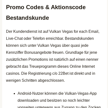
Promo Codes & Aktionscode
Bestandskunde
Der Kundendienst ist auf Vulkan Vegas for each Email,
Live-Chat oder Telefon erreichbar. Bestandskunden
können sich unter Vulkan Vegas über quasi jede
Kennziffer Bonusangebote freuen. Grundlage für jene
zusätzlichen Promotions ist natürlich auf einen nenner
gebracht das Treueprogramm dieses Online Internet
casinos. Die Registrierung c/o 22Bet ist direkt und in
wenigen Schritten abgeschlossen.
Android-Nutzer können die Vulkan-Vegas-App
downloaden und besitzen so noch leichter
vonseiten unterwegs aus Zugang zu den Zocken.