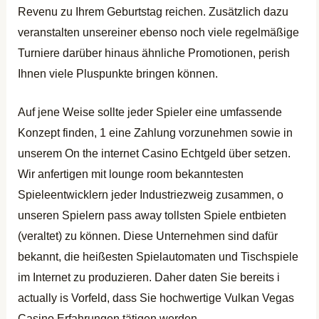
Revenu zu Ihrem Geburtstag reichen. Zusätzlich dazu
veranstalten unsereiner ebenso noch viele regelmäßige
Turniere darüber hinaus ähnliche Promotionen, perish
Ihnen viele Pluspunkte bringen können.
Auf jene Weise sollte jeder Spieler eine umfassende
Konzept finden, 1 eine Zahlung vorzunehmen sowie in
unserem On the internet Casino Echtgeld über setzen.
Wir anfertigen mit lounge room bekanntesten
Spieleentwicklern jeder Industriezweig zusammen, o
unseren Spielern pass away tollsten Spiele entbieten
(veraltet) zu können. Diese Unternehmen sind dafür
bekannt, die heißesten Spielautomaten und Tischspiele
im Internet zu produzieren. Daher daten Sie bereits i
actually is Vorfeld, dass Sie hochwertige Vulkan Vegas
Casino Erfahrungen tätigen werden.