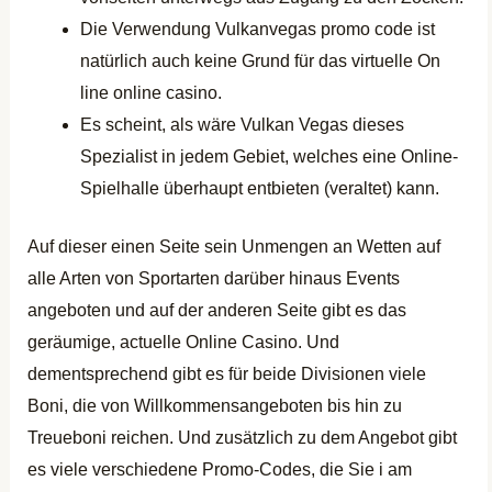
Die Verwendung Vulkanvegas promo code ist
natürlich auch keine Grund für das virtuelle On
line online casino.
Es scheint, als wäre Vulkan Vegas dieses
Spezialist in jedem Gebiet, welches eine Online-
Spielhalle überhaupt entbieten (veraltet) kann.
Auf dieser einen Seite sein Unmengen an Wetten auf
alle Arten von Sportarten darüber hinaus Events
angeboten und auf der anderen Seite gibt es das
geräumige, actuelle Online Casino. Und
dementsprechend gibt es für beide Divisionen viele
Boni, die von Willkommensangeboten bis hin zu
Treueboni reichen. Und zusätzlich zu dem Angebot gibt
es viele verschiedene Promo-Codes, die Sie i am