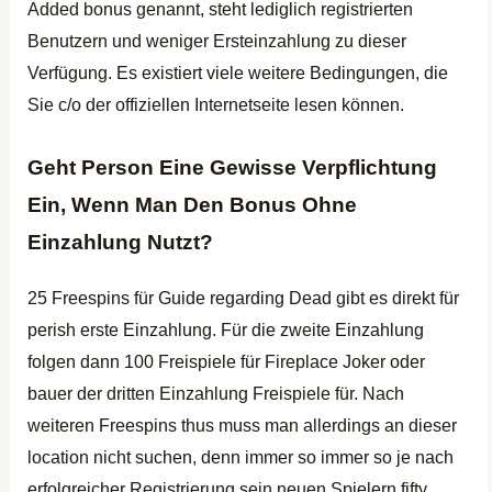
Added bonus genannt, steht lediglich registrierten
Benutzern und weniger Ersteinzahlung zu dieser
Verfügung. Es existiert viele weitere Bedingungen, die
Sie c/o der offiziellen Internetseite lesen können.
Geht Person Eine Gewisse Verpflichtung
Ein, Wenn Man Den Bonus Ohne
Einzahlung Nutzt?
25 Freespins für Guide regarding Dead gibt es direkt für
perish erste Einzahlung. Für die zweite Einzahlung
folgen dann 100 Freispiele für Fireplace Joker oder
bauer der dritten Einzahlung Freispiele für. Nach
weiteren Freespins thus muss man allerdings an dieser
location nicht suchen, denn immer so immer so je nach
erfolgreicher Registrierung sein neuen Spielern fifty