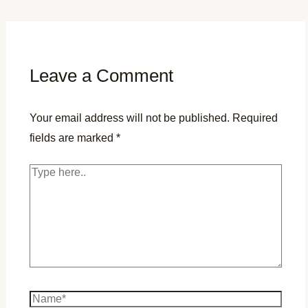
Leave a Comment
Your email address will not be published.
Required
fields are marked
*