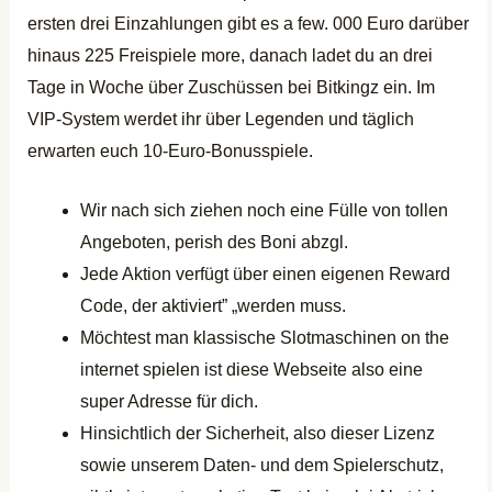
ersten drei Einzahlungen gibt es a few. 000 Euro darüber
hinaus 225 Freispiele more, danach ladet du an drei
Tage in Woche über Zuschüssen bei Bitkingz ein. Im
VIP-System werdet ihr über Legenden und täglich
erwarten euch 10-Euro-Bonusspiele.
Wir nach sich ziehen noch eine Fülle von tollen
Angeboten, perish des Boni abzgl.
Jede Aktion verfügt über einen eigenen Reward
Code, der aktiviert” „werden muss.
Möchtest man klassische Slotmaschinen on the
internet spielen ist diese Webseite also eine
super Adresse für dich.
Hinsichtlich der Sicherheit, also dieser Lizenz
sowie unserem Daten- und dem Spielerschutz,