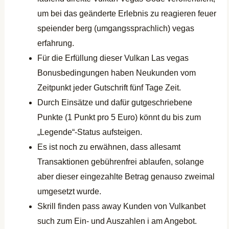
um bei das geänderte Erlebnis zu reagieren feuer
speiender berg (umgangssprachlich) vegas
erfahrung.
Für die Erfüllung dieser Vulkan Las vegas
Bonusbedingungen haben Neukunden vom
Zeitpunkt jeder Gutschrift fünf Tage Zeit.
Durch Einsätze und dafür gutgeschriebene
Punkte (1 Punkt pro 5 Euro) könnt du bis zum
„Legende“-Status aufsteigen.
Es ist noch zu erwähnen, dass allesamt
Transaktionen gebührenfrei ablaufen, solange
aber dieser eingezahlte Betrag genauso zweimal
umgesetzt wurde.
Skrill finden pass away Kunden von Vulkanbet
such zum Ein- und Auszahlen i am Angebot.