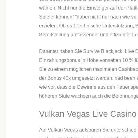
wählen. Nicht nur die Einsteiger auf der Plat
Spieler können” “dabei nicht nur nach wie v
erzielen. Ob es 1 technische Unterstützung, 
Bereitstellung umfassender und effizienter L
Darunter haben Sie Survive Blackjack, Live 
Einzahlungsbonus in Höhe vonseiten 10 % für 
Sie zu einem möglichen maximalen Cashback
der Bonus 40x umgesetzt werden, had been ei
wie vor, dass die Gewinne aus den Feuer spe
höheren Stufe wachsen auch die Belohnunge
Vulkan Vegas Live Casino
Auf Vulkan Vegas aufspüren Sie unterschiedli