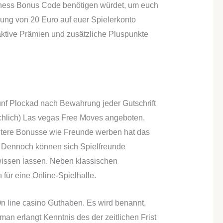
iteness Bonus Code benötigen würdet, um euch
lung von 20 Euro auf euer Spielerkonto
aktive Prämien und zusätzliche Pluspunkte
nf Plockad nach Bewahrung jeder Gutschrift
chlich) Las vegas Free Moves angeboten.
itere Bonusse wie Freunde werben hat das
. Dennoch können sich Spielfreunde
issen lassen. Neben klassischen
für eine Online-Spielhalle.
n line casino Guthaben. Es wird benannt,
n erlangt Kenntnis des der zeitlichen Frist