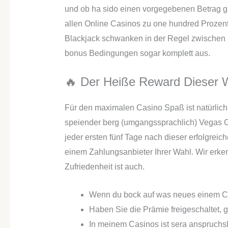
und ob ha sido einen vorgegebenen Betrag gi
allen Online Casinos zu one hundred Prozen
Blackjack schwanken in der Regel zwischen 1
bonus Bedingungen sogar komplett aus.
🔥 Der Heiße Reward Dieser
Für den maximalen Casino Spaß ist natürlich 
speiender berg (umgangssprachlich) Vegas Ca
jeder ersten fünf Tage nach dieser erfolgrei
einem Zahlungsanbieter Ihrer Wahl. Wir erke
Zufriedenheit ist auch.
Wenn du bock auf was neues einem Cas
Haben Sie die Prämie freigeschaltet, 
In meinem Casinos ist sera anspruchsl