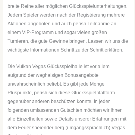
breite Reihe aller möglichen Glücksspielunterhaltungen.
Jedem Spieler werden nach der Registrierung mehrere
Aktionen angeboten und auch perish Teilnahme an
einem VIP-Programm und sogar vielen großen
Turnieren, die gute Gewinne bringen. Lassen wir uns die
wichtigste Informationen Schritt zu der Schritt erklären.
Die Vulkan Vegas Glücksspielhalle ist vor allem
aufgrund der waghalsigen Bonusangebote
unwahrscheinlich beliebt. Es gibt jede Menge
Pluspunkte, perish sich diese Glücksspielplattform
gegenüber anderen beschützen konnte. In jeder
folgenden umfassenden Gutachten möchten wir Ihnen
alle Einzelheiten sowie Details unserer Erfahrungen mit
dem Feuer speiender berg (umgangssprachlich) Vegas