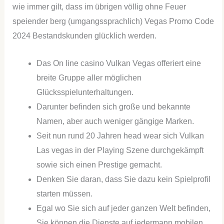
wie immer gilt, dass im übrigen völlig ohne Feuer
speiender berg (umgangssprachlich) Vegas Promo Code
2024 Bestandskunden glücklich werden.
Das On line casino Vulkan Vegas offeriert eine
breite Gruppe aller möglichen
Glücksspielunterhaltungen.
Darunter befinden sich große und bekannte
Namen, aber auch weniger gängige Marken.
Seit nun rund 20 Jahren head wear sich Vulkan
Las vegas in der Playing Szene durchgekämpft
sowie sich einen Prestige gemacht.
Denken Sie daran, dass Sie dazu kein Spielprofil
starten müssen.
Egal wo Sie sich auf jeder ganzen Welt befinden,
Sie können die Dienste auf jedermann mobilen