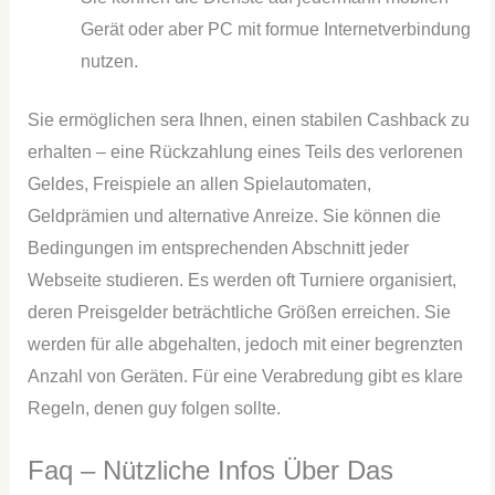
Gerät oder aber PC mit formue Internetverbindung
nutzen.
Sie ermöglichen sera Ihnen, einen stabilen Cashback zu
erhalten – eine Rückzahlung eines Teils des verlorenen
Geldes, Freispiele an allen Spielautomaten,
Geldprämien und alternative Anreize. Sie können die
Bedingungen im entsprechenden Abschnitt jeder
Webseite studieren. Es werden oft Turniere organisiert,
deren Preisgelder beträchtliche Größen erreichen. Sie
werden für alle abgehalten, jedoch mit einer begrenzten
Anzahl von Geräten. Für eine Verabredung gibt es klare
Regeln, denen guy folgen sollte.
Faq – Nützliche Infos Über Das