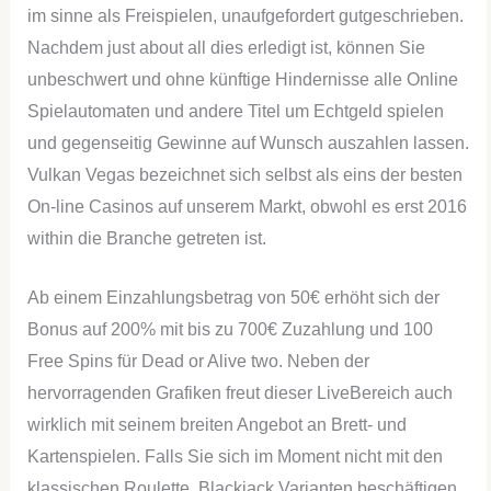
im sinne als Freispielen, unaufgefordert gutgeschrieben.
Nachdem just about all dies erledigt ist, können Sie
unbeschwert und ohne künftige Hindernisse alle Online
Spielautomaten und andere Titel um Echtgeld spielen
und gegenseitig Gewinne auf Wunsch auszahlen lassen.
Vulkan Vegas bezeichnet sich selbst als eins der besten
On-line Casinos auf unserem Markt, obwohl es erst 2016
within die Branche getreten ist.
Ab einem Einzahlungsbetrag von 50€ erhöht sich der
Bonus auf 200% mit bis zu 700€ Zuzahlung und 100
Free Spins für Dead or Alive two. Neben der
hervorragenden Grafiken freut dieser LiveBereich auch
wirklich mit seinem breiten Angebot an Brett- und
Kartenspielen. Falls Sie sich im Moment nicht mit den
klassischen Roulette, Blackjack Varianten beschäftigen