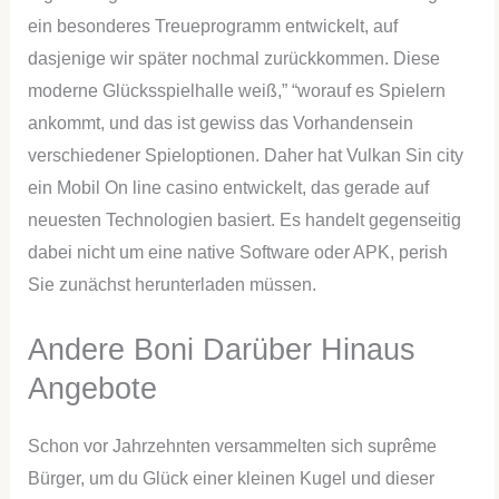
ein besonderes Treueprogramm entwickelt, auf
dasjenige wir später nochmal zurückkommen. Diese
moderne Glücksspielhalle weiß,” “worauf es Spielern
ankommt, und das ist gewiss das Vorhandensein
verschiedener Spieloptionen. Daher hat Vulkan Sin city
ein Mobil On line casino entwickelt, das gerade auf
neuesten Technologien basiert. Es handelt gegenseitig
dabei nicht um eine native Software oder APK, perish
Sie zunächst herunterladen müssen.
Andere Boni Darüber Hinaus
Angebote
Schon vor Jahrzehnten versammelten sich suprême
Bürger, um du Glück einer kleinen Kugel und dieser