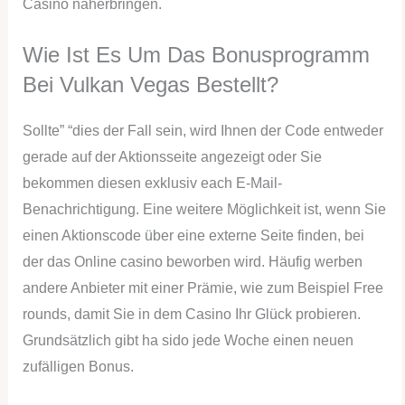
Casino näherbringen.
Wie Ist Es Um Das Bonusprogramm
Bei Vulkan Vegas Bestellt?
Sollte” “dies der Fall sein, wird Ihnen der Code entweder
gerade auf der Aktionsseite angezeigt oder Sie
bekommen diesen exklusiv each E-Mail-
Benachrichtigung. Eine weitere Möglichkeit ist, wenn Sie
einen Aktionscode über eine externe Seite finden, bei
der das Online casino beworben wird. Häufig werben
andere Anbieter mit einer Prämie, wie zum Beispiel Free
rounds, damit Sie in dem Casino Ihr Glück probieren.
Grundsätzlich gibt ha sido jede Woche einen neuen
zufälligen Bonus.