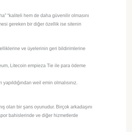
” “kaliteli hem de daha güvenilir olmasını
esi gereken bir diğer özellik ise sitenin
liklerine ve üyelerinin geri bildirimlerine
eum, Litecoin empieza Tie ile para ödeme
n yapıldığından weil emin olmalısınız.
ış olan bir şans oyunudur. Birçok arkadaşını
 spor bahislerinde ve diğer hizmetlerde