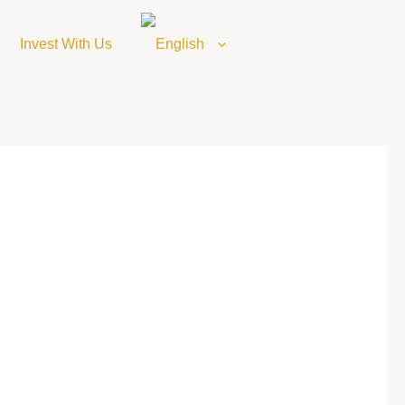
Invest With Us