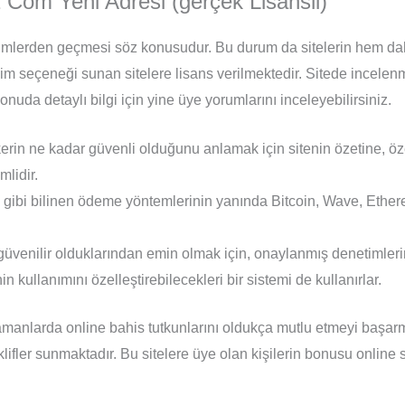
1 Com Yeni Adresi (gerçek Li̇sansli)
timlerden geçmesi söz konusudur. Bu durum da sitelerin hem daha
tişim seçeneği sunan sitelere lisans verilmektedir. Sitede incelenm
uda detaylı bilgi için yine üye yorumlarını inceleyebilirsiniz.
erin ne kadar güvenli olduğunu anlamak için sitenin özetine, özel
lidir.
gibi bilinen ödeme yöntemlerinin yanında Bitcoin, Wave, Ether
 güvenilir olduklarından emin olmak için, onaylanmış denetimleri
n kullanımını özelleştirebilecekleri bir sistemi de kullanırlar.
amanlarda online bahis tutkunlarını oldukça mutlu etmeyi başarm
eklifler sunmaktadır. Bu sitelere üye olan kişilerin bonusu online