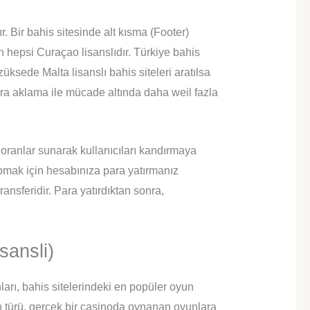
r. Bir bahis sitesinde alt kısma (Footer)
 hepsi Curaçao lisanslıdır. Türkiye bahis
üksede Malta lisanslı bahis siteleri aratılsa
ra aklama ile mücade altında daha weil fazla
k oranlar sunarak kullanıcıları kandırmaya
 yapmak için hesabınıza para yatırmanız
ansferidir. Para yatırdıktan sonra,
sansli)
nları, bahis sitelerindeki en popüler oyun
yun türü, gerçek bir casinoda oynanan oyunlara