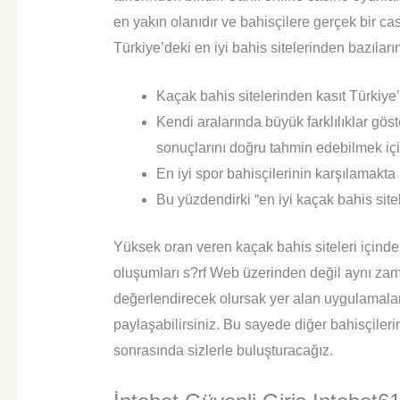
en yakın olanıdır ve bahisçilere gerçek bir casi
Türkiye’deki en iyi bahis sitelerinden bazılar
Kaçak bahis sitelerinden kasıt Türkiye’
Kendi aralarında büyük farklılıklar gös
sonuçlarını doğru tahmin edebilmek içi
En iyi spor bahisçilerinin karşılamakta
Bu yüzdendirki “en iyi kaçak bahis sitele
Yüksek oran veren kaçak bahis siteleri içinde
oluşumları s?rf Web üzerinden değil aynı za
değerlendirecek olursak yer alan uygulamaları
paylaşabilirsiniz. Bu sayede diğer bahisçiler
sonrasında sizlerle buluşturacağız.