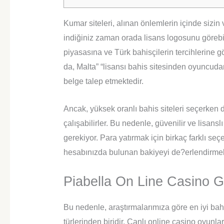
Kumar siteleri, alınan önlemlerin içinde sizin 
indiğiniz zaman orada lisans logosunu görebil
piyasasına ve Türk bahisçilerin tercihlerine gö
da, Malta” “lisansı bahis sitesinden oyuncud
belge talep etmektedir.
Ancak, yüksek oranlı bahis siteleri seçerken d
çalışabilirler. Bu nedenle, güvenilir ve lisans
gerekiyor. Para yatırmak için birkaç farklı seç
hesabınızda bulunan bakiyeyi de?erlendirmek
Piabella On Line Casino Gü
Bu nedenle, araştırmalarımıza göre en iyi bahis
türlerinden biridir. Canlı online casino oyunl