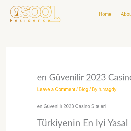
Skip
to
Home
Abou
content
️en Güvenilir 2023 Casino
Leave a Comment
/
Blog
/ By
h.magdy
️en Güvenilir 2023 Casino Siteleri
Türkiyenin En Iyi Yasal 