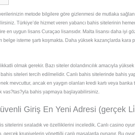
verilerinizin metode bilgilere göre gizlenmesi de mutlaka sağlanı
irsiniz. Türkiye’de hizmet veren yabancı bahis sitelerinin hemen
re en uygun lisans Curaçao lisansıdır. Malta lisansı daha iyi göz
an belge isteme şartı koşmakta. Daha yüksek kazançlarda kara p
ikkatli olmak gerekir. Bazı siteler dolandırıcılık amacıyla yükse
lı bahis siteleri tercih edilmelidir. Canlı bahis sitelerinde bahis
enek mevcuttur, ancak en yaygın olanları kredi kartı veya banka tr
 vas?tas?yla bahis yapmaya başlayabilirsiniz.
venli Giriş En Yeni Adresi (gerçek Li̇
 sitelerini sıraladık ve özelliklerini inceledik. Canlı casino oyu
arı, gerçek krupiyelerin yönettiği canlı masalarda oynanır. Bu o