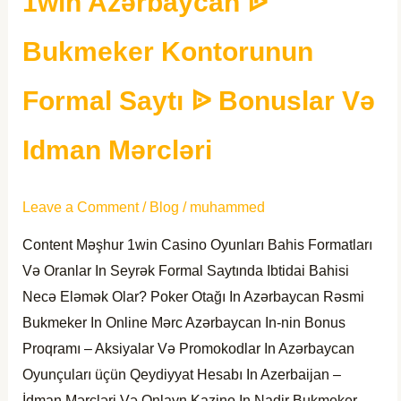
1win Azərbaycan ᐉ
Azərbaycan
ᐉ
Bukmeker Kontorunun
Bukmeker
Kontorunun
Formal Saytı ᐉ Bonuslar Və
Formal
Idman Mərcləri
Saytı
ᐉ
Bonuslar
Leave a Comment
/
Blog
/
muhammed
Və
Content Məşhur 1win Casino Oyunları Bahis Formatları
Idman
Və Oranlar In Seyrək Formal Saytında Ibtidai Bahisi
Mərcləri
Necə Eləmək Olar? Poker Otağı In Azərbaycan Rəsmi
Bukmeker In Online Mərc Azərbaycan In-nin Bonus
Proqramı – Aksiyalar Və Promokodlar In Azərbaycan
Oyunçuları üçün Qeydiyyat Hesabı In Azerbaijan –
İdman Mərcləri Və Onlayn Kazino In Nadir Bukmeker