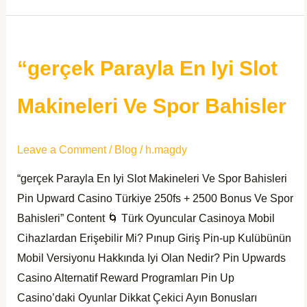
“gerçek
“gerçek Parayla En Iyi Slot
Parayla
En
Makineleri Ve Spor Bahisler
Iyi
Slot
Leave a Comment
/
Blog
/
h.magdy
Makineleri
Ve
“gerçek Parayla En Iyi Slot Makineleri Ve Spor Bahisleri
Spor
Pin Upward Casino Türkiye 250fs + 2500 Bonus Ve Spor
Bahisler
Bahisleri” Content 🌀 Türk Oyuncular Casinoya Mobil
Cihazlardan Erişebilir Mi? Pınup Giriş Pin-up Kulübünün
Mobil Versiyonu Hakkında Iyi Olan Nedir? Pin Upwards
Casino Alternatif Reward Programları Pin Up
Casino’daki Oyunlar Dikkat Çekici Ayın Bonusları