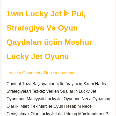
1win
1win Lucky Jet ᐈ Pul,
Lucky
Jet
Strategiya Və Oyun
ᐈ
Pul,
Qaydaları üçün Məşhur
Strategiya
Lucky Jet Oyunu
Və
Oyun
Qaydaları
Leave a Comment
/
Blog
/
muhammed
üçün
Content Təzə Başlayanlar üçün ürəyiaçiq Sxem Hədis
Məşhur
Strategiyaları Tez-tez Verilən Suallar In Lucky Jet
Lucky
Oyununun Mahiyyəti Lucky Jet Oyununu Necə Oynamaq
Jet
Olar İki Mərc Tək Mərclər Oyun Hesabını Necə
Oyunu
Genişlətmək Olar Lucky Jet-də Udmaq Mümkündürmü?