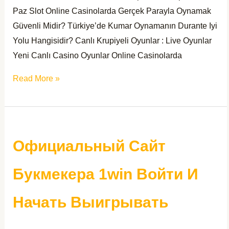
Paz Slot Online Casinolarda Gerçek Parayla Oynamak
Güvenli Midir? Türkiye’de Kumar Oynamanın Durante Iyi
Yolu Hangisidir? Canlı Krupiyeli Oyunlar : Live Oyunlar
Yeni Canlı Casino Oyunlar Online Casinolarda
Read More »
Официальный
Официальный Сайт
Сайт
Букмекера
Букмекера 1win Войти И
1win
Войти
Начать Выигрывать
И
Начать