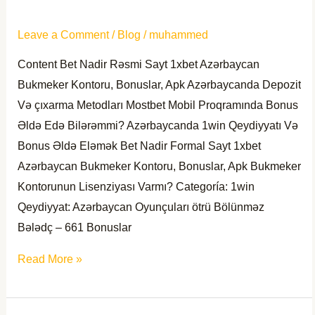
Qeydiyyat
Yukle
Leave a Comment
/
Blog
/
muhammed
Ebiz
Content Bet Nadir Rəsmi Sayt 1xbet Azərbaycan
Prima
Bukmeker Kontoru, Bonuslar, Apk Azərbaycanda Depozit
Nusa
Və çıxarma Metodları Mostbet Mobil Proqramında Bonus
Əldə Edə Bilərəmmi? Azərbaycanda 1win Qeydiyyatı Və
Bonus Əldə Eləmək Bet Nadir Formal Sayt 1xbet
Azərbaycan Bukmeker Kontoru, Bonuslar, Apk Bukmeker
Kontorunun Lisenziyası Varmı? Categoría: 1win
Qeydiyyat: Azərbaycan Oyunçuları ötrü Bölünməz
Bələdç – 661 Bonuslar
Read More »