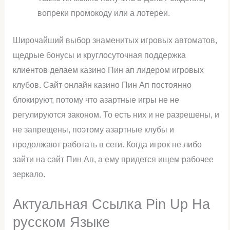
вопреки промокоду или а лотереи.
Широчайший выбор знаменитых игровых автоматов,
щедрые бонусы и круглосуточная поддержка
клиентов делаем казино Пин ап лидером игровых
клубов. Сайт онлайн казино Пин Ап постоянно
блокируют, потому что азартные игры не не
регулируются законом. То есть них и не разрешены, и
не запрещены, поэтому азартные клубы и
продолжают работать в сети. Когда игрок не либо
зайти на сайт Пин Ап, а ему придется ищем рабочее
зеркало.
Актуальная Ссылка Pin Up На
русском Языке