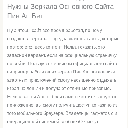
Нужны Зеркала Основного Сайта
Пин Ап Бет
Ну а чтобы сайт все время работал, по нему
создаются зеркала – предназначены сайты, которые
повторяется весь контент. Нельзя сказать, это
запасной вариант, если на официальную страничку
но войти. Пользуясь сервисом официального сайта
например работающих зеркал Пин Ап, поклонники
азартных приключений смогу насыщенно отдыхать,
играя на деньги и получают отличные призовые.
Если у вас ни Android или сами не хотите загружать
приложение, вы смогу получить доступ ко казино из
того мобильного браузера. Владельцы гаджетов с и
операционной системой вообще iOS могут