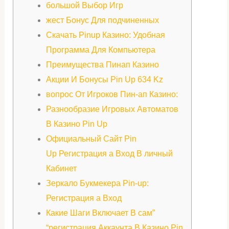
большой Выбор Игр
жест Бонус Для подчиненных
Скачать Pinup Казино: Удобная
Программа Для Компьютера
Преимущества Пинап Казино
Акции И Бонусы Pin Up 634 Kz
вопрос От Игроков Пин-ап Казино:
Разнообразие Игровых Автоматов
В Казино Pin Up
Официальный Сайт Pin
Up Регистрация а Вход В личный
Кабинет
Зеркало Букмекера Pin-up:
Регистрация а Вход
Какие Шаги Включает В сам”
“регистрация Аккаунта В Казино Pin