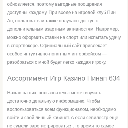
обновляется, поэтому выгодные поощрения
доступны каждому. При входе на игровой клуб Пин
Ап, пользователи также получают доступ к
дополнительным азартным активностям. Например,
можно оформить ставки на спорт или испытать удачу
в спортпокере. Официальный сайт привлекает
особое интуитивно-понятным интерфейсом —
разобраться с мной будет легко каждая игроку.
Ассортимент Игр Казино Пинап 634
Нажав на них, пользователь сможет изучить
достаточно детальную информацию. Чтобы
воспользоваться всем функционалом, необходимо
войти и свой личный кабинет. А если севилестр еще
не сумели зарегистрироваться, то время то самое