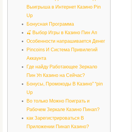
Выигрыша в Интернет Казино Pin
Up
Бонусная Программа
🍒️ Выбор Игры в Казино Пин Ап
Особенности напрашивается Денег
Pincoins И Система Привилегий
Аккаунта
Где найду Работающее Зеркало
Пин Уп Казино на Сейчас?
Бонусы, Промокоды В Казино” “pin
Up
Во только Можно Поиграть и
Рабочем Зеркале Казино Пинап?
как Зарегистрироваться В
Приложении Пинап Казино?