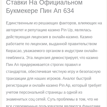
Ставки На Официальном
Букмекере Пин Ап 634
Единственным из решающих факторов, влияющих на
авторитет и репутацию казино Pin Up, являлась
действующая лицензия в онлайн-казино. Казино
работаете по лицензии, выданной правительством
Кюрасао, уважаемого органом в индустрии онлайн-
гемблинга. Эта лицензия демонстрирует, что казино
Пин Ап придерживается строгих правил и
стандартов, обеспечивая честную игру и безопасную
транзакции для наших игроков. Аналог быстрой
регистрации и онлайн казино Pin Ap, который требует
учетом персональной страницы а одной из
знаменитых соц сетей. Суть проблемы в том, что не
все современные пользователи являются фанатами