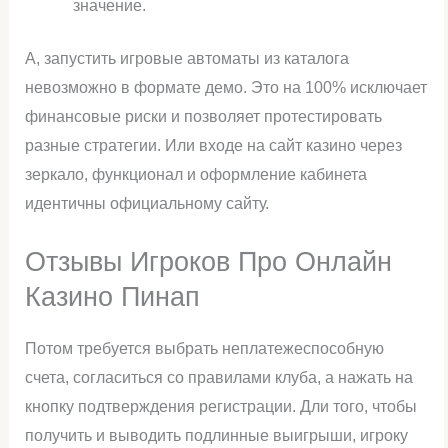
значение.
А, запустить игровые автоматы из каталога
невозможно в формате демо. Это на 100% исключает
финансовые риски и позволяет протестировать
разные стратегии. Или входе на сайт казино через
зеркало, функционал и оформление кабинета
идентичны официальному сайту.
Отзывы Игроков Про Онлайн
Казино Пинап
Потом требуется выбрать неплатежеспособную
счета, согласиться со правилами клуба, а нажать на
кнопку подтверждения регистрации. Дли того, чтобы
получить и выводить подлинные выигрыши, игроку