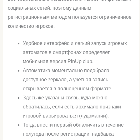
социальных сетей, поэтому данным
регистрационным методом пользуется ограниченное
количество игроков.
Удобное интерфейс и легкий запуск игровых
автоматов в смартфонах определяет
мобильная версия PinUp club.
Автоматика моментально подобрала
доступное зеркало, а учетная запись
открывается в полноценном формате.
Здесь же указаны связь, куда можно
обратилась, если есть архимало признаки
игровой варьироваться (лудомании).
Тогда внести первый обналичить в течение
полугода после регистрации, надбавка