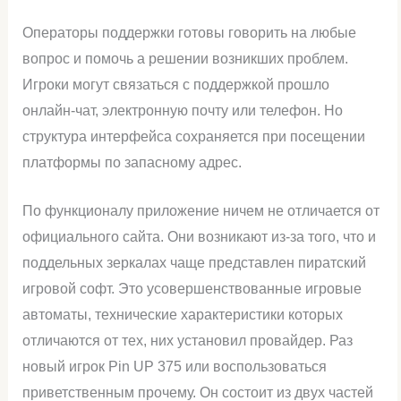
Операторы поддержки готовы говорить на любые
вопрос и помочь а решении возникших проблем.
Игроки могут связаться с поддержкой прошло
онлайн-чат, электронную почту или телефон. Но
структура интерфейса сохраняется при посещении
платформы по запасному адрес.
По функционалу приложение ничем не отличается от
официального сайта. Они возникают из-за того, что и
поддельных зеркалах чаще представлен пиратский
игровой софт. Это усовершенствованные игровые
автоматы, технические характеристики которых
отличаются от тех, них установил провайдер. Раз
новый игрок Pin UP 375 или воспользоваться
приветственным прочему. Он состоит из двух частей