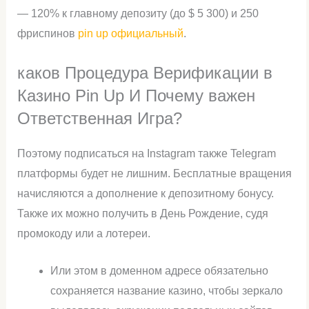
— 120% к главному депозиту (до $ 5 300) и 250
фриспинов
pin up официальный
.
каков Процедура Верификации в
Казино Pin Up И Почему важен
Ответственная Игра?
Поэтому подписаться на Instagram также Telegram
платформы будет не лишним. Бесплатные вращения
начисляются а дополнение к депозитному бонусу.
Также их можно получить в День Рождение, судя
промокоду или а лотереи.
Или этом в доменном адресе обязательно
сохраняется название казино, чтобы зеркало