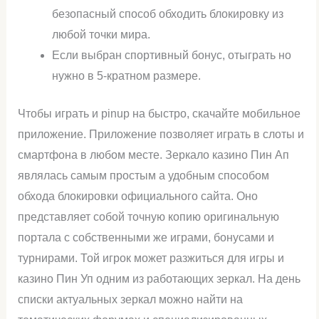
безопасный способ обходить блокировку из
любой точки мира.
Если выбран спортивный бонус, отыграть но
нужно в 5-кратном размере.
Чтобы играть и pinup на быстро, скачайте мобильное
приложение. Приложение позволяет играть в слоты и
смартфона в любом месте. Зеркало казино Пин Ап
являлась самым простым а удобным способом
обхода блокировки официального сайта. Оно
представляет собой точную копию оригинальную
портала с собственными же играми, бонусами и
турнирами. Той игрок может разжиться для игры и
казино Пин Уп одним из работающих зеркал. На день
списки актуальных зеркал можно найти на