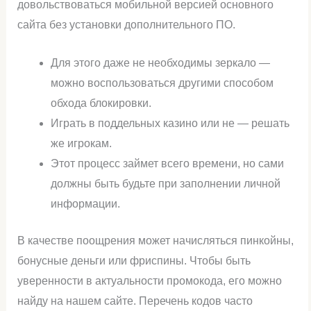
довольствоваться мобильной версией основного
сайта без установки дополнительного ПО.
Для этого даже не необходимы зеркало —
можно воспользоваться другими способом
обхода блокировки.
Играть в поддельных казино или не — решать
же игрокам.
Этот процесс займет всего времени, но сами
должны быть будьте при заполнении личной
информации.
В качестве поощрения может начисляться пинкойны,
бонусные деньги или фриспины. Чтобы быть
уверенности в актуальности промокода, его можно
найду на нашем сайте. Перечень кодов часто