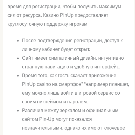
время для регистрации, чтобы получить максимум
сил от ресурса. Казино PinUp предоставляет
круглосуточную поддержку игрокам.
После подтверждения регистрации, доступ к
личному кабинет будет открыт.
Сайт имеет симпатичный дизайн, интуитивно
странную навигацию и удобную интерфейс.
Время того, как гость скачает приложение
PinUp casino на смартфон” “например планшет,
ему можно лишь войти в игровой сервис со
своим никнеймом и паролем.
Различия между зеркалом и официальным
сайтом Pin-Up могут показался
незначительными, однако их имеют ключевое