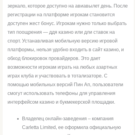
зеркало, которое доступно на авиавылет день. После
регистрации на платформе игрокам становится
доступен жест бонус. Игрокам нужно только выбрать
тип поощрения — ддя казино или дли ставок на
спорт. Устанавливая мобильную версию игровой
платформы, нельзя удобно входить в сайт казино, и
обход блокировок провайдеров. Это дает
возможности игрокам играть на любых азартных
играх клуба и участвовать в тотализаторе. С
помощью мобильных версий Пин Ап, пользователи
смогут использовать телефоны для управления
интерфейсом казино и букмекерской площадки.
Владелец онлайн-заведения – компания
Carletta Limited, ее оформила официальную