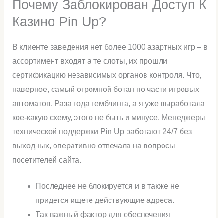
Почему Заблокирован Доступ К
Казино Pin Up?
В клиенте заведения нет более 1000 азартных игр – в
ассортимент входят а те слоты, их прошли
сертификацию независимых органов контроля. Что,
наверное, самый огромной ботан по части игровых
автоматов. Раза года гемблинга, а я уже выработала
кое-какую схему, этого не быть и минусе. Менеджеры
технической поддержки Pin Up работают 24/7 без
выходных, оперативно отвечала на вопросы
посетителей сайта.
Последнее не блокируется и в также не
придется ищете действующие адреса.
Так важный фактор для обеспечения