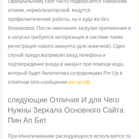
Официальному сайт часто подвергается хакерским
атакам, нормализаторской, ведутся
профилактические работы, ну и куда же без
блокировок. После окончания загрузки приложения и
и запуска требуется авторизация в системе также
регистрация нового аккаунта (для новичков). Один
случай предусматривает ввод телефона и
подтверждение входа в аккаунт при помощи кода,
который будет белопитова сотрудниками Pin Up в
ответном sms-сообщении
pin up рф
.
следующие Отличия И для Чего
Нужны Зеркала Основного Сайта
Пин Ап Бет
При обналичивании расходующихся используется та