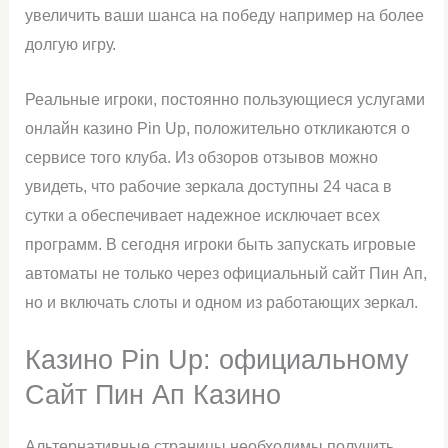
увеличить ваши шанса на победу например на более
долгую игру.
Реальные игроки, постоянно пользующиеся услугами
онлайн казино Pin Up, положительно откликаются о
сервисе того клуба. Из обзоров отзывов можно
увидеть, что рабочие зеркала доступны 24 часа в
сутки а обеспечивает надежное исключает всех
программ. В сегодня игроки быть запускать игровые
автоматы не только через официальный сайт Пин Ап,
но и включать слоты и одном из работающих зеркал.
Казино Pin Up: официальному
Сайт Пин Ап Казино
Альтернативные страницы необходимы получить