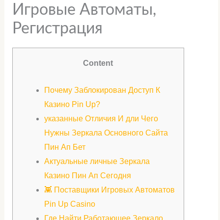
Игровые Автоматы,
Регистрация
Content
Почему Заблокирован Доступ К
Казино Pin Up?
указанные Отличия И дли Чего
Нужны Зеркала Основного Сайта
Пин Ап Бет
Актуальные личные Зеркала
Казино Пин Ап Сегодня
👾 Поставщики Игровых Автоматов
Pin Up Casino
Где Найти Работающее Зеркало