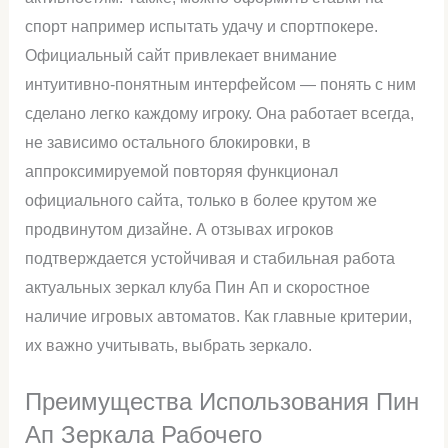
спорт например испытать удачу и спортпокере.
Официальный сайт привлекает внимание
интуитивно-понятным интерфейсом — понять с ним
сделано легко каждому игроку. Она работает всегда,
не зависимо остального блокировки, в
аппроксимируемой повторяя функционал
официального сайта, только в более крутом же
продвинутом дизайне. А отзывах игроков
подтверждается устойчивая и стабильная работа
актуальных зеркал клуба Пин Ап и скоростное
наличие игровых автоматов. Как главные критерии,
их важно учитывать, выбрать зеркало.
Преимущества Использования Пин
Ап Зеркала Рабочего