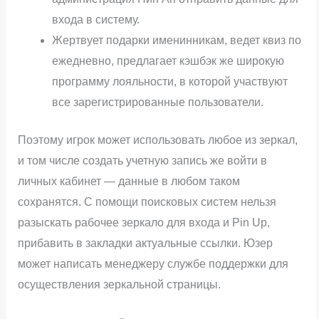
входа в систему.
Жертвует подарки именинникам, ведет квиз по
ежедневно, предлагает кэшбэк же широкую
программу лояльности, в которой участвуют
все зарегистрированные пользователи.
Поэтому игрок может использовать любое из зеркал,
и том числе создать учетную запись же войти в
личных кабинет — данные в любом таком
сохранятся. С помощи поисковых систем нельзя
разыскать рабочее зеркало для входа и Pin Up,
прибавить в закладки актуальные ссылки. Юзер
может написать менеджеру службе поддержки для
осуществления зеркальной страницы.