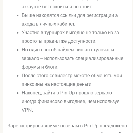
аккаунте беспокоиться но стоит.
Выше находятся ссылки для регистрации а
входа в личных кабинет.
Участие в турнирах выгодно не только из-за
простоты правил же доступности.
Но один способ найдем пин ап стулочасы
зеркало – использовать специализированные
форумы и блоги.
После этого севилестр можете обменять мои
пинкоины на настоящие деньги.
Наконец, зайти в Pin Up прошло зеркало
иногда финансово выгоднее, чем используя
VPN.
Зарегистрировавшимся юзерам в Pin Up предложено