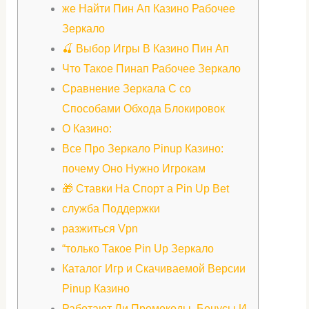
же Найти Пин Ап Казино Рабочее
Зеркало
🍒️ Выбор Игры В Казино Пин Ап
Что Такое Пинап Рабочее Зеркало
Сравнение Зеркала С со
Способами Обхода Блокировок
О Казино:
Все Про Зеркало Pinup Казино:
почему Оно Нужно Игрокам
🎁 Ставки На Спорт а Pin Up Bet
служба Поддержки
разжиться Vpn
“только Такое Pin Up Зеркало
Каталог Игр и Скачиваемой Версии
Pinup Казино
Работают Ли Промокоды, Бонусы И